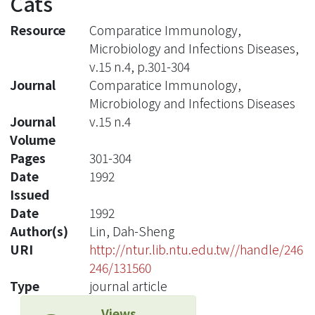
Cats
Resource
Comparatice Immunology,
Microbiology and Infections Diseases,
v.15 n.4, p.301-304
Journal
Comparatice Immunology,
Microbiology and Infections Diseases
Journal
v.15 n.4
Volume
Pages
301-304
Date
1992
Issued
Date
1992
Author(s)
Lin, Dah-Sheng
URI
http://ntur.lib.ntu.edu.tw//handle/246
246/131560
Type
journal article
Views