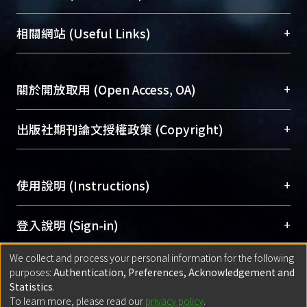
展現本校豐碩的研究成果及學術能量，圖書館整合
機構典藏（NTUR）與學術庫（AH）不同功能平
總館學科館員
(Main Library)
+
相關網站 (Useful Links)
台，成為臺大學術典藏NTU scholars。期能整合研
醫學圖書館學科館員
(Medical Library)
究能量、促進交流合作、保存學術產出、推廣研究
社會科學院辜振甫紀念圖書館學科館員
(Social
成果。
Sciences Library)
+
關於開放取用 (Open Access, OA)
To permanently archive and promote researcher
profiles and scholarly works, Library integrates the
開放取用是從使用者角度提升資訊取用性的社會運
+
出版社期刊論文授權政策 (Copyright)
services of “NTU Repository” with “Academic
動，應用在學術研究上是透過將研究著作公開供使
Hub” to form NTU Scholars.
用者自由取閱，以促進學術傳播及因應期刊訂購費
請確認所上傳的全文是原創的內容，若該文件包
用逐年攀升。同時可加速研究發展、提升研究影響
+
使用說明 (Instructions)
含部分內容的版權非匯入者所有，或由第三方贊
力，NTU Scholars即為本校的開放取用典藏（OA
助與合作完成，請確認該版權所有者及第三方同
Archive）平台。
（點選深入了解OA）
意提供此授權。
網站簡介
(Quickstart Guide)
+
登入說明 (Sign-in)
Please represent that the submission is your
使用手冊
(Instruction Manual)
original work, and that you have the right to
We collect and process your personal information for the following
線上預約服務
(Booking Service)
方案一：
臺灣大學計算機中心帳號登入
+
匯入著作 (Submission)
purposes:
Authentication, Preferences, Acknowledgement and
grant the rights to upload.
(With C&INC Email Account)
Statistics
.
方案二：
ORCID帳號登入
(With ORCID)
To learn more, please read our
privacy policy
.
若欲上傳已出版的全文電子檔，可使用
Open
方案一：
定期更新ORCID者，以ID匯入
(Search