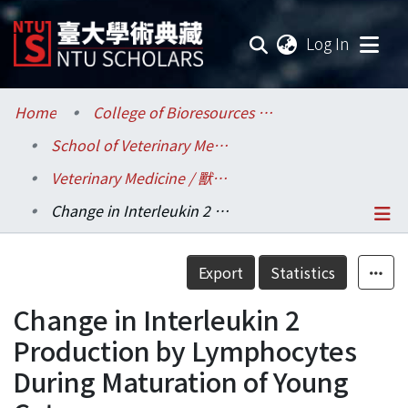
(current
Log In
Communities & Collections
Home
College of Bioresources and Agriculture / 生物資源暨農學院
School of Veterinary Medicine / 獸醫專業學院
Research Outputs
Veterinary Medicine / 獸醫學系
Fundings & Projects
Change in Interleukin 2 Production by Lymphocytes During Maturation of Young Cats
Researchers
Details
Export
Statistics
Organizations
Change in Interleukin 2
Statistics
Production by Lymphocytes
During Maturation of Young