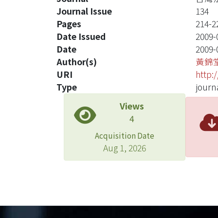
Journal Issue
134
Pages
214-2
Date Issued
2009-
Date
2009-
Author(s)
黃錦
URI
http:
Type
journa
Views
4
Acquisition Date
Aug 1, 2026