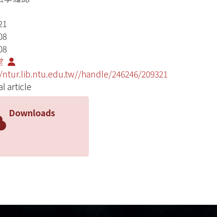
21
08
08
堂
//ntur.lib.ntu.edu.tw//handle/246246/209321
l article
Downloads