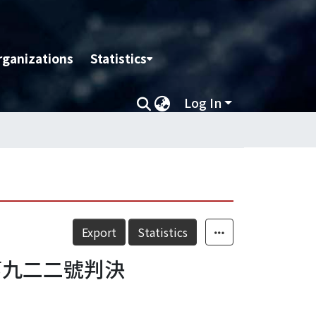
rganizations
Statistics
Log In
Export
Statistics
第九二二號判決