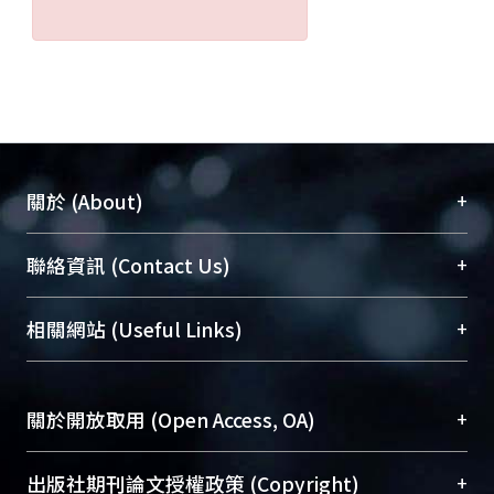
+
關於 (About)
臺大位居世界頂尖大學之列，為永久珍藏及向國際
+
聯絡資訊 (Contact Us)
展現本校豐碩的研究成果及學術能量，圖書館整合
機構典藏（NTUR）與學術庫（AH）不同功能平
總館學科館員
(Main Library)
+
相關網站 (Useful Links)
台，成為臺大學術典藏NTU scholars。期能整合研
醫學圖書館學科館員
(Medical Library)
究能量、促進交流合作、保存學術產出、推廣研究
社會科學院辜振甫紀念圖書館學科館員
(Social
成果。
Sciences Library)
+
關於開放取用 (Open Access, OA)
To permanently archive and promote researcher
profiles and scholarly works, Library integrates the
開放取用是從使用者角度提升資訊取用性的社會運
+
出版社期刊論文授權政策 (Copyright)