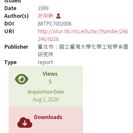
Issued
Date
1999
Author(s)
呂宗昕
DOI
88TPC7002006
URI
http://ntur.lib.ntu.edu.tw//handle/246
246/9228
Publisher
臺北市：國立臺灣大學化學工程學系暨
研究所
Type
report
Views
5
Acquisition Date
Aug 1, 2026
Downloads