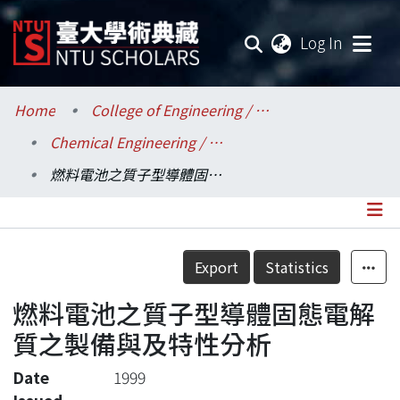
(current
Log In
Communities & Collections
Home
College of Engineering / 工學院
Chemical Engineering / 化學工程學系
Research Outputs
燃料電池之質子型導體固態電解質之製備與及特性分析
Fundings & Projects
Researchers
Details
Export
Statistics
Organizations
燃料電池之質子型導體固態電解
Statistics
質之製備與及特性分析
Date
1999