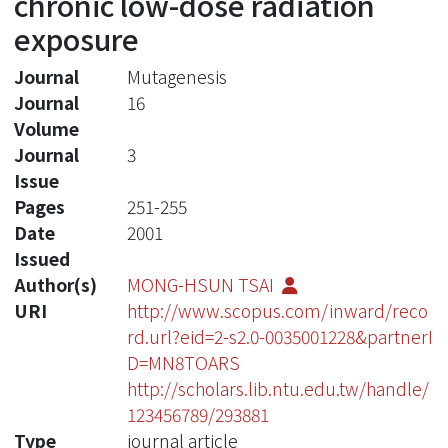
chronic low-dose radiation
exposure
Journal
Mutagenesis
Journal
16
Volume
Journal
3
Issue
Pages
251-255
Date
2001
Issued
Author(s)
MONG-HSUN TSAI
URI
http://www.scopus.com/inward/reco
rd.url?eid=2-s2.0-0035001228&partnerI
D=MN8TOARS
http://scholars.lib.ntu.edu.tw/handle/
123456789/293881
Type
journal article