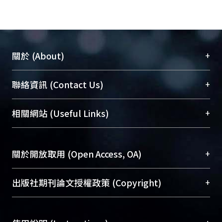
+
關於 (About)
臺大位居世界頂尖大學之列，為永久珍藏及向國際
+
聯絡資訊 (Contact Us)
展現本校豐碩的研究成果及學術能量，圖書館整合
機構典藏（NTUR）與學術庫（AH）不同功能平
總館學科館員
(Main Library)
+
相關網站 (Useful Links)
台，成為臺大學術典藏NTU scholars。期能整合研
醫學圖書館學科館員
(Medical Library)
究能量、促進交流合作、保存學術產出、推廣研究
社會科學院辜振甫紀念圖書館學科館員
(Social
成果。
Sciences Library)
+
關於開放取用 (Open Access, OA)
To permanently archive and promote researcher
profiles and scholarly works, Library integrates the
開放取用是從使用者角度提升資訊取用性的社會運
+
出版社期刊論文授權政策 (Copyright)
services of “NTU Repository” with “Academic
動，應用在學術研究上是透過將研究著作公開供使
Hub” to form NTU Scholars.
用者自由取閱，以促進學術傳播及因應期刊訂購費
請確認所上傳的全文是原創的內容，若該文件包
用逐年攀升。同時可加速研究發展、提升研究影響