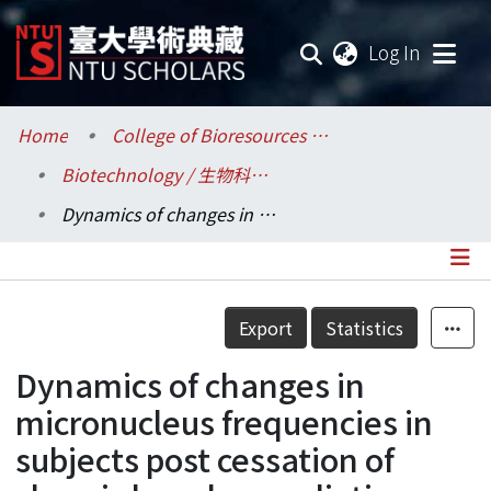
(current
Log In
Communities & Collections
Home
College of Bioresources and Agriculture / 生物資源暨農學院
Biotechnology / 生物科技研究所
Research Outputs
Dynamics of changes in micronucleus frequencies in subjects post cessation of chronic low-dose radiation exposure
Fundings & Projects
Researchers
Details
Export
Statistics
Organizations
Dynamics of changes in
Statistics
micronucleus frequencies in
subjects post cessation of