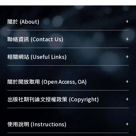
+
關於 (About)
臺大位居世界頂尖大學之列，為永久珍藏及向國際
+
聯絡資訊 (Contact Us)
展現本校豐碩的研究成果及學術能量，圖書館整合
機構典藏（NTUR）與學術庫（AH）不同功能平
總館學科館員
(Main Library)
+
相關網站 (Useful Links)
台，成為臺大學術典藏NTU scholars。期能整合研
醫學圖書館學科館員
(Medical Library)
究能量、促進交流合作、保存學術產出、推廣研究
社會科學院辜振甫紀念圖書館學科館員
(Social
成果。
Sciences Library)
+
關於開放取用 (Open Access, OA)
To permanently archive and promote researcher
profiles and scholarly works, Library integrates the
開放取用是從使用者角度提升資訊取用性的社會運
+
出版社期刊論文授權政策 (Copyright)
services of “NTU Repository” with “Academic
動，應用在學術研究上是透過將研究著作公開供使
Hub” to form NTU Scholars.
用者自由取閱，以促進學術傳播及因應期刊訂購費
請確認所上傳的全文是原創的內容，若該文件包
用逐年攀升。同時可加速研究發展、提升研究影響
+
使用說明 (Instructions)
含部分內容的版權非匯入者所有，或由第三方贊
力，NTU Scholars即為本校的開放取用典藏（OA
助與合作完成，請確認該版權所有者及第三方同