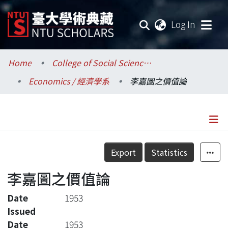
(current
Log In
Communities & Collections
Home
College of Social Sciences / 社會科學院
Economics / 經濟學系
李嘉圖之價值論
Research Outputs
Fundings & Projects
Researchers
Details
Export
Statistics
Organizations
李嘉圖之價值論
Statistics
Date
1953
Issued
Date
1953