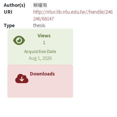
Author(s)
賴耀南
URI
http://ntur.lib.ntu.edu.tw//handle/246
246/68147
Type
thesis
Views
1
Acquisition Date
Aug 1, 2026
Downloads