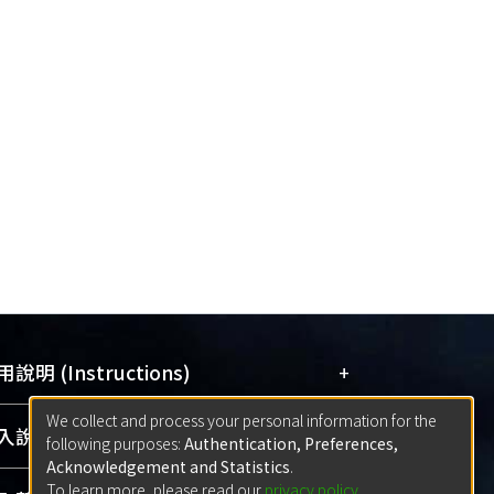
+
說明 (Instructions)
We collect and process your personal information for the
網站簡介
(Quickstart Guide)
+
說明 (Sign-in)
following purposes:
Authentication, Preferences,
使用手冊
(Instruction Manual)
Acknowledgement and Statistics
.
To learn more, please read our
privacy policy
.
線上預約服務
(Booking Service)