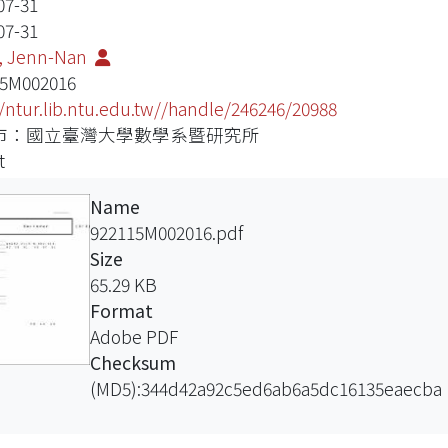
07-31
07-31
, Jenn-Nan
15M002016
//ntur.lib.ntu.edu.tw//handle/246246/20988
市：國立臺灣大學數學系暨研究所
t
Name
922115M002016.pdf
Size
65.29 KB
Format
Adobe PDF
Checksum
(MD5):344d42a92c5ed6ab6a5dc16135eaecba