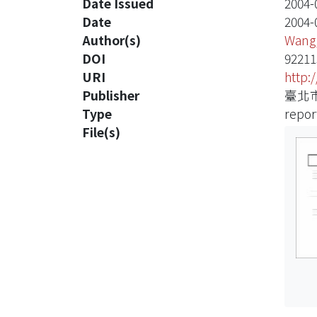
Date Issued
2004-
Date
2004-
Author(s)
Wang
DOI
9221
URI
http:
Publisher
臺北
Type
repor
File(s)