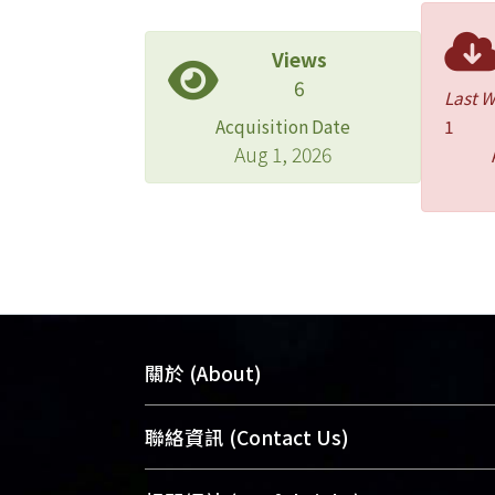
Views
6
Last 
Acquisition Date
1
Aug 1, 2026
關於 (About)
臺大位居世界頂尖大學之列，為永久珍
聯絡資訊 (Contact Us)
及向國際展現本校豐碩的研究成果及學
能量，圖書館整合機構典藏（NTUR）