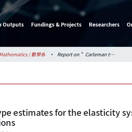
h Outputs
Fundings & Projects
Researchers
O
Mathematics / 數學系
Report on ”Carleman type estimates for the elasticity system with residual stress and their applications
e estimates for the elasticity sy
ions