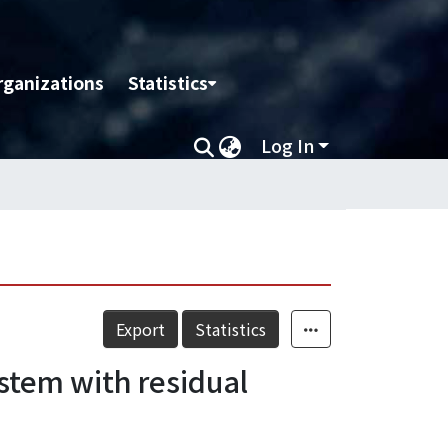
rganizations
Statistics
Log In
Export
Statistics
stem with residual