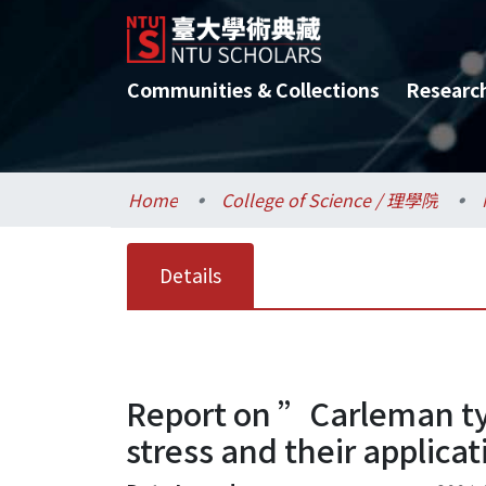
Communities & Collections
Researc
Home
College of Science / 理學院
Details
Report on ”Carleman typ
stress and their applicat