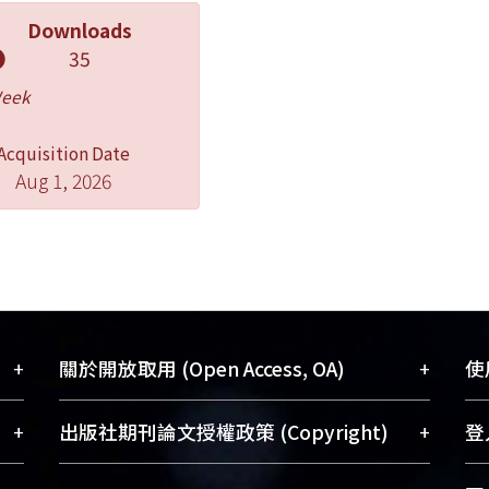
Downloads
35
Week
Acquisition Date
Aug 1, 2026
+
+
關於開放取用 (Open Access, OA)
使用
藏
開放取用是從使用者角度提升資訊取用性
+
+
出版社期刊論文授權政策 (Copyright)
登入
術
的社會運動，應用在學術研究上是透過將
與學
研究著作公開供使用者自由取閱，以促進