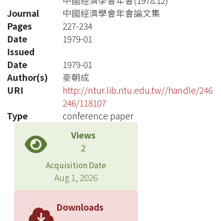
中國經濟學會年會(1978.12)
Journal
中國經濟學會年會論文集
Pages
227-234
Date
1979-01
Issued
Date
1979-01
Author(s)
麥朝成
URI
http://ntur.lib.ntu.edu.tw//handle/246
246/118107
Type
conference paper
Views
2
Acquisition Date
Aug 1, 2026
Downloads