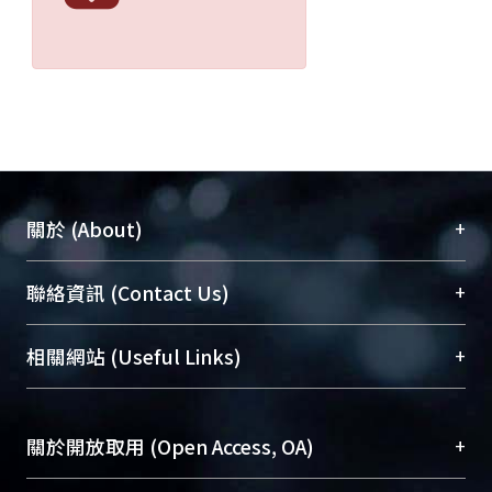
+
關於 (About)
臺大位居世界頂尖大學之列，為永久珍藏及向國際
+
聯絡資訊 (Contact Us)
展現本校豐碩的研究成果及學術能量，圖書館整合
機構典藏（NTUR）與學術庫（AH）不同功能平
總館學科館員
(Main Library)
+
相關網站 (Useful Links)
台，成為臺大學術典藏NTU scholars。期能整合研
醫學圖書館學科館員
(Medical Library)
究能量、促進交流合作、保存學術產出、推廣研究
社會科學院辜振甫紀念圖書館學科館員
(Social
成果。
Sciences Library)
+
關於開放取用 (Open Access, OA)
To permanently archive and promote researcher