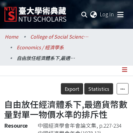
(current
Log In
Communities & Collections
Home
College of Social Sciences / 社會科學院
Economics / 經濟學系
Research Outputs
自由放任經濟體系下,最適貨幣數量對單一物價水準的排斥性
Fundings & Projects
Researchers
Details
Export
Statistics
Organizations
自由放任經濟體系下,最適貨幣數
Statistics
量對單一物價水準的排斥性
Resource
中國經濟學會年會論文集, p.227-234