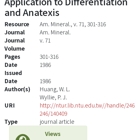
Application to Differentiation
and Anatexis
Resource
Am. Mineral., v. 71, 301-316
Journal
Am. Mineral.
Journal
v. 71
Volume
Pages
301-316
Date
1986
Issued
Date
1986
Author(s)
Huang, W. L.
Wyllie, P. J.
URI
http://ntur.lib.ntu.edu.tw//handle/246
246/140409
Type
journal article
Views