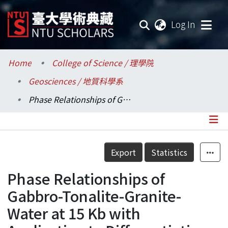
(current
Log In
Communities & Collections
Home
College of Science / 理學院
Geosciences / 地質科學系
Research Outputs
Phase Relationships of Gabbro-Tonalite-Granite-Water at 15 Kb with Application to Differentiation and Anatexis
Fundings & Projects
Researchers
Details
Export
Statistics
Organizations
Phase Relationships of
Statistics
Gabbro-Tonalite-Granite-
Water at 15 Kb with