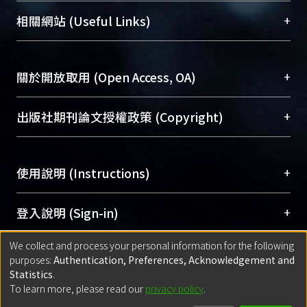
機構典藏（NTUR）與學術庫（AH）不同功能平
總館學科館員
(Main Library)
+
相關網站 (Useful Links)
台，成為臺大學術典藏NTU scholars。期能整合研
醫學圖書館學科館員
(Medical Library)
究能量、促進交流合作、保存學術產出、推廣研究
社會科學院辜振甫紀念圖書館學科館員
(Social
成果。
Sciences Library)
+
關於開放取用 (Open Access, OA)
To permanently archive and promote researcher
profiles and scholarly works, Library integrates the
開放取用是從使用者角度提升資訊取用性的社會運
+
出版社期刊論文授權政策 (Copyright)
services of “NTU Repository” with “Academic
動，應用在學術研究上是透過將研究著作公開供使
Hub” to form NTU Scholars.
用者自由取閱，以促進學術傳播及因應期刊訂購費
請確認所上傳的全文是原創的內容，若該文件包
用逐年攀升。同時可加速研究發展、提升研究影響
+
使用說明 (Instructions)
含部分內容的版權非匯入者所有，或由第三方贊
力，NTU Scholars即為本校的開放取用典藏（OA
助與合作完成，請確認該版權所有者及第三方同
Archive）平台。
（點選深入了解OA）
意提供此授權。
網站簡介
(Quickstart Guide)
+
登入說明 (Sign-in)
Please represent that the submission is your
使用手冊
(Instruction Manual)
original work, and that you have the right to
We collect and process your personal information for the following
線上預約服務
(Booking Service)
方案一：
臺灣大學計算機中心帳號登入
+
匯入著作 (Submission)
purposes:
Authentication, Preferences, Acknowledgement and
grant the rights to upload.
(With C&INC Email Account)
Statistics
.
方案二：
ORCID帳號登入
(With ORCID)
To learn more, please read our
privacy policy
.
若欲上傳已出版的全文電子檔，可使用
Open
方案一：
定期更新ORCID者，以ID匯入
(Search