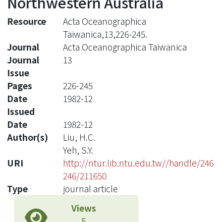
Northwestern Australia
Resource
Acta Oceanographica
Taiwanica,13,226-245.
Journal
Acta Oceanographica Taiwanica
Journal
13
Issue
Pages
226-245
Date
1982-12
Issued
Date
1982-12
Author(s)
Liu, H.C.
Yeh, S.Y.
URI
http://ntur.lib.ntu.edu.tw//handle/246
246/211650
Type
journal article
Views
5