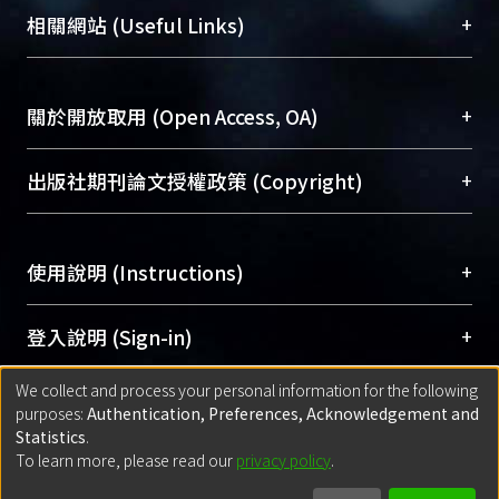
機構典藏（NTUR）與學術庫（AH）不同功能平
總館學科館員
(Main Library)
+
相關網站 (Useful Links)
台，成為臺大學術典藏NTU scholars。期能整合研
醫學圖書館學科館員
(Medical Library)
究能量、促進交流合作、保存學術產出、推廣研究
社會科學院辜振甫紀念圖書館學科館員
(Social
成果。
Sciences Library)
+
關於開放取用 (Open Access, OA)
To permanently archive and promote researcher
profiles and scholarly works, Library integrates the
開放取用是從使用者角度提升資訊取用性的社會運
+
出版社期刊論文授權政策 (Copyright)
services of “NTU Repository” with “Academic
動，應用在學術研究上是透過將研究著作公開供使
Hub” to form NTU Scholars.
用者自由取閱，以促進學術傳播及因應期刊訂購費
請確認所上傳的全文是原創的內容，若該文件包
用逐年攀升。同時可加速研究發展、提升研究影響
+
使用說明 (Instructions)
含部分內容的版權非匯入者所有，或由第三方贊
力，NTU Scholars即為本校的開放取用典藏（OA
助與合作完成，請確認該版權所有者及第三方同
Archive）平台。
（點選深入了解OA）
意提供此授權。
網站簡介
(Quickstart Guide)
+
登入說明 (Sign-in)
Please represent that the submission is your
使用手冊
(Instruction Manual)
original work, and that you have the right to
We collect and process your personal information for the following
線上預約服務
(Booking Service)
方案一：
臺灣大學計算機中心帳號登入
+
匯入著作 (Submission)
purposes:
Authentication, Preferences, Acknowledgement and
grant the rights to upload.
(With C&INC Email Account)
Statistics
.
方案二：
ORCID帳號登入
(With ORCID)
To learn more, please read our
privacy policy
.
若欲上傳已出版的全文電子檔，可使用
Open
方案一：
定期更新ORCID者，以ID匯入
(Search
policy finder
網站查詢，以確認出版單位之版權
for identifier (ORCID))