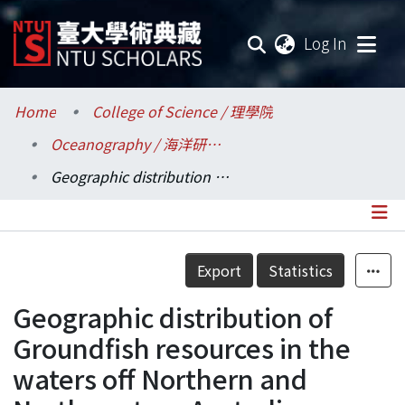
(current
Log In
Communities & Collections
Home
College of Science / 理學院
Oceanography / 海洋研究所
Research Outputs
Geographic distribution of Groundfish resources in the waters off Northern and Northwestern Australia
Fundings & Projects
Researchers
Details
Export
Statistics
Organizations
Geographic distribution of
Statistics
Groundfish resources in the
waters off Northern and