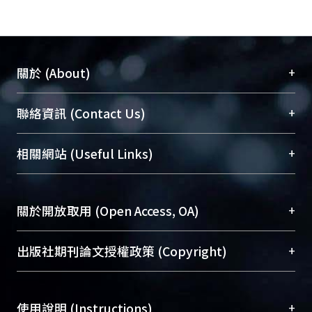
+
關於 (About)
臺大位居世界頂尖大學之列，為永久珍藏及向國際
+
聯絡資訊 (Contact Us)
展現本校豐碩的研究成果及學術能量，圖書館整合
機構典藏（NTUR）與學術庫（AH）不同功能平
總館學科館員
(Main Library)
+
相關網站 (Useful Links)
台，成為臺大學術典藏NTU scholars。期能整合研
醫學圖書館學科館員
(Medical Library)
究能量、促進交流合作、保存學術產出、推廣研究
社會科學院辜振甫紀念圖書館學科館員
(Social
成果。
Sciences Library)
+
關於開放取用 (Open Access, OA)
To permanently archive and promote researcher
profiles and scholarly works, Library integrates the
開放取用是從使用者角度提升資訊取用性的社會運
+
出版社期刊論文授權政策 (Copyright)
services of “NTU Repository” with “Academic
動，應用在學術研究上是透過將研究著作公開供使
Hub” to form NTU Scholars.
用者自由取閱，以促進學術傳播及因應期刊訂購費
請確認所上傳的全文是原創的內容，若該文件包
用逐年攀升。同時可加速研究發展、提升研究影響
+
使用說明 (Instructions)
含部分內容的版權非匯入者所有，或由第三方贊