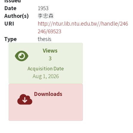
Issued
Date
1953
Author(s)
李忠森
URI
http://ntur.lib.ntu.edu.tw//handle/246
246/69523
Type
thesis
Views
3
Acquisition Date
Aug 1, 2026
Downloads