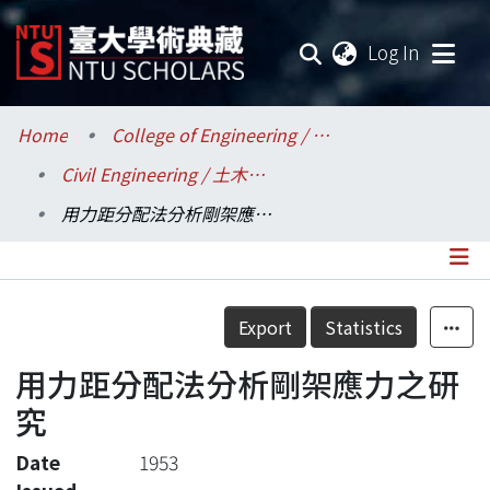
(current
Log In
Communities & Collections
Home
College of Engineering / 工學院
Civil Engineering / 土木工程學系
Research Outputs
用力距分配法分析剛架應力之研究
Fundings & Projects
Researchers
Details
Export
Statistics
Organizations
用力距分配法分析剛架應力之研
Statistics
究
Date
1953