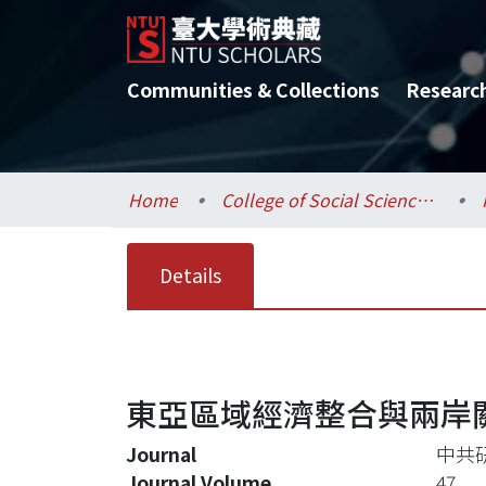
Communities & Collections
Researc
Home
College of Social Sciences / 社會科學院
Details
東亞區域經濟整合與兩岸
Journal
中共
Journal Volume
47