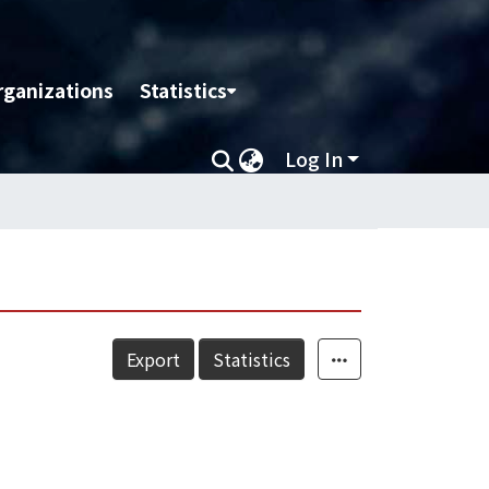
rganizations
Statistics
Log In
Export
Statistics