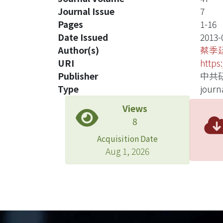
Journal Issue
7
Pages
1-16
Date Issued
2013-
Author(s)
蔡季
URI
https
Publisher
中共
Type
journa
Views
8
Acquisition Date
Aug 1, 2026