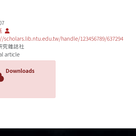
07
廷
://scholars.lib.ntu.edu.tw/handle/123456789/637294
研究雜誌社
l article
Downloads