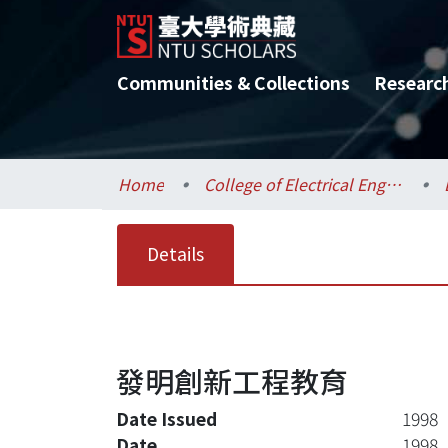
Communities & Collections
Researc
Home
College of Electrical Engineering and Computer Science / 電機資訊學院
Details
發明創新工程教育
Date Issued
1998
Date
1998