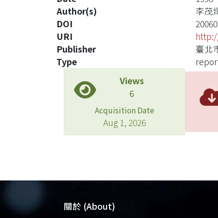
Author(s)
李茂
DOI
20060
URI
http:
Publisher
臺北
Type
repor
Views
6
Acquisition Date
Aug 1, 2026
關於 (About)