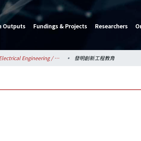
h Outputs
Fundings & Projects
Researchers
O
Electrical Engineering / 電機工程學系
發明創新工程教育