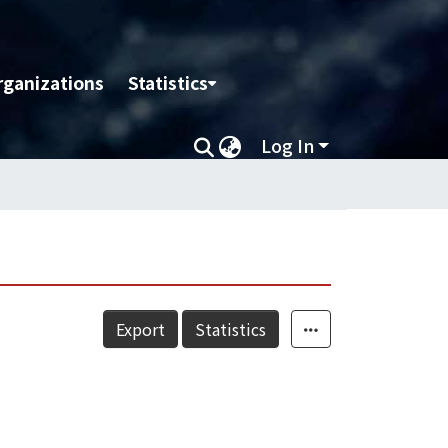
rganizations
Statistics
Log In
Export
Statistics