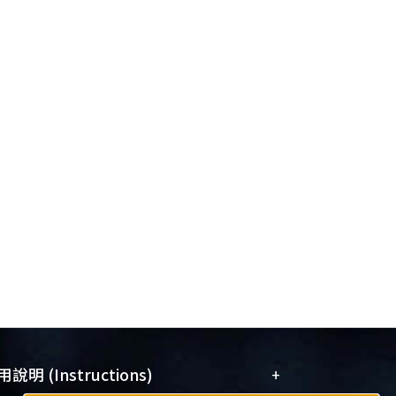
+
說明 (Instructions)