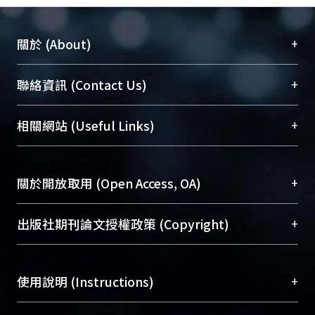
+
關於 (About)
臺大位居世界頂尖大學之列，為永久珍藏及向國際
+
聯絡資訊 (Contact Us)
展現本校豐碩的研究成果及學術能量，圖書館整合
機構典藏（NTUR）與學術庫（AH）不同功能平
總館學科館員
(Main Library)
+
相關網站 (Useful Links)
台，成為臺大學術典藏NTU scholars。期能整合研
醫學圖書館學科館員
(Medical Library)
究能量、促進交流合作、保存學術產出、推廣研究
社會科學院辜振甫紀念圖書館學科館員
(Social
成果。
Sciences Library)
+
關於開放取用 (Open Access, OA)
To permanently archive and promote researcher
profiles and scholarly works, Library integrates the
開放取用是從使用者角度提升資訊取用性的社會運
+
出版社期刊論文授權政策 (Copyright)
services of “NTU Repository” with “Academic
動，應用在學術研究上是透過將研究著作公開供使
Hub” to form NTU Scholars.
用者自由取閱，以促進學術傳播及因應期刊訂購費
請確認所上傳的全文是原創的內容，若該文件包
用逐年攀升。同時可加速研究發展、提升研究影響
+
使用說明 (Instructions)
含部分內容的版權非匯入者所有，或由第三方贊
力，NTU Scholars即為本校的開放取用典藏（OA
助與合作完成，請確認該版權所有者及第三方同
Archive）平台。
（點選深入了解OA）