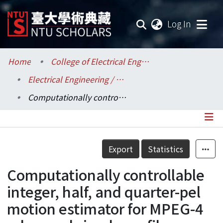
(current
Log In
Communities & Collections
Home
College of Electrical Engineering and Computer Science / 電機資訊學院
Electrical Engineering / 電機工程學系
Research Outputs
Computationally controllable integer, half, and quarter-pel motion estimator for MPEG-4 advanced simple profile
Fundings & Projects
Researchers
Details
Export
Statistics
Organizations
Computationally controllable
Statistics
integer, half, and quarter-pel
motion estimator for MPEG-4