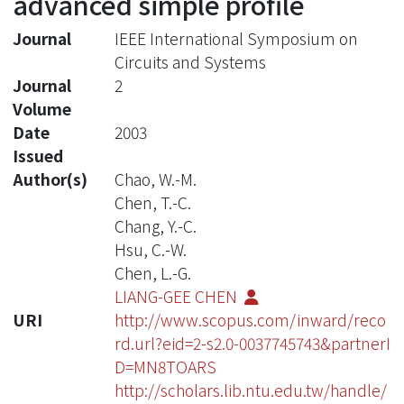
advanced simple profile
Journal
IEEE International Symposium on
Circuits and Systems
Journal
2
Volume
Date
2003
Issued
Author(s)
Chao, W.-M.
Chen, T.-C.
Chang, Y.-C.
Hsu, C.-W.
Chen, L.-G.
LIANG-GEE CHEN
URI
http://www.scopus.com/inward/reco
rd.url?eid=2-s2.0-0037745743&partnerI
D=MN8TOARS
http://scholars.lib.ntu.edu.tw/handle/