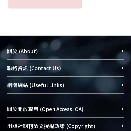
+
關於 (About)
臺大位居世界頂尖大學之列，為永久珍藏及向國際
+
聯絡資訊 (Contact Us)
展現本校豐碩的研究成果及學術能量，圖書館整合
機構典藏（NTUR）與學術庫（AH）不同功能平
總館學科館員
(Main Library)
+
相關網站 (Useful Links)
台，成為臺大學術典藏NTU scholars。期能整合研
醫學圖書館學科館員
(Medical Library)
究能量、促進交流合作、保存學術產出、推廣研究
社會科學院辜振甫紀念圖書館學科館員
(Social
成果。
Sciences Library)
+
關於開放取用 (Open Access, OA)
To permanently archive and promote researcher
profiles and scholarly works, Library integrates the
開放取用是從使用者角度提升資訊取用性的社會運
+
出版社期刊論文授權政策 (Copyright)