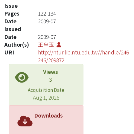
Issue
Pages
122-134
Date
2009-07
Issued
Date
2009-07
Author(s)
王皇玉
URI
http://ntur.lib.ntu.edu.tw//handle/246
246/209872
Views
3
Acquisition Date
Aug 1, 2026
Downloads