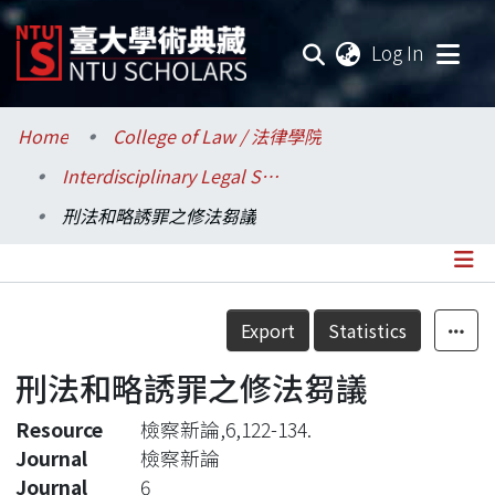
(current
Log In
Communities & Collections
Home
College of Law / 法律學院
Interdisciplinary Legal Studies / 科際整合法律學研究所
Research Outputs
刑法和略誘罪之修法芻議
Fundings & Projects
Researchers
Details
Export
Statistics
Organizations
刑法和略誘罪之修法芻議
Statistics
Resource
檢察新論,6,122-134.
Journal
檢察新論
Journal
6