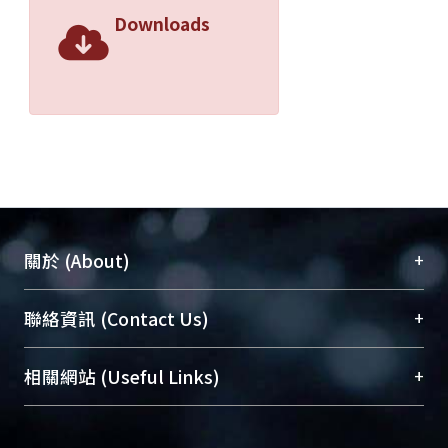
Downloads
+
關於 (About)
臺大位居世界頂尖大學之列，為永久珍藏及向國際
+
聯絡資訊 (Contact Us)
展現本校豐碩的研究成果及學術能量，圖書館整合
機構典藏（NTUR）與學術庫（AH）不同功能平
總館學科館員
(Main Library)
+
相關網站 (Useful Links)
台，成為臺大學術典藏NTU scholars。期能整合研
醫學圖書館學科館員
(Medical Library)
究能量、促進交流合作、保存學術產出、推廣研究
社會科學院辜振甫紀念圖書館學科館員
(Social
成果。