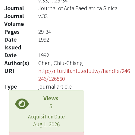
v.33, p.29-34
Journal
Journal of Acta Paediatrica Sinica
Journal
v.33
Volume
Pages
29-34
Date
1992
Issued
Date
1992
Author(s)
Chen, Chiu-Chiang
URI
http://ntur.lib.ntu.edu.tw//handle/246
246/126560
Type
journal article
Views
5
Acquisition Date
Aug 1, 2026