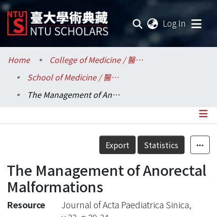
(current
Log In
Communities & Collections
Home
College of Medicine / 醫學院
School of Medicine / 醫學系
Research Outputs
The Management of Anorectal Malformations
Fundings & Projects
Researchers
Details
Export
Statistics
Organizations
The Management of Anorectal
Statistics
Malformations
Resource
Journal of Acta Paediatrica Sinica,