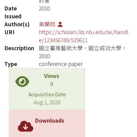
討會
Date
2010
Issued
Author(s)
黃蘭翔
URI
https://scholars.lib.ntu.edu.tw/handl
e/123456789/529611
Description
國立臺南藝術大學、國立成功大學，
2010
Type
conference paper
Views
9
Acquisition Date
Aug 1, 2026
Downloads