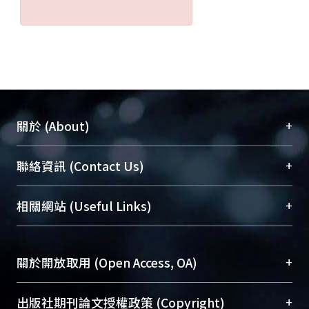
+
關於 (About)
臺大位居世界頂尖大學之列，為永久珍藏及向國際
+
聯絡資訊 (Contact Us)
展現本校豐碩的研究成果及學術能量，圖書館整合
機構典藏（NTUR）與學術庫（AH）不同功能平
總館學科館員
(Main Library)
+
相關網站 (Useful Links)
台，成為臺大學術典藏NTU scholars。期能整合研
醫學圖書館學科館員
(Medical Library)
究能量、促進交流合作、保存學術產出、推廣研究
社會科學院辜振甫紀念圖書館學科館員
(Social
成果。
Sciences Library)
+
關於開放取用 (Open Access, OA)
To permanently archive and promote researcher
profiles and scholarly works, Library integrates the
開放取用是從使用者角度提升資訊取用性的社會運
+
出版社期刊論文授權政策 (Copyright)