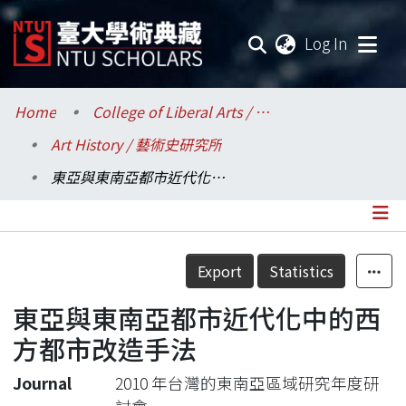
(current
Log In
Communities & Collections
Home
College of Liberal Arts / 文學院
Art History / 藝術史研究所
Research Outputs
東亞與東南亞都市近代化中的西方都市改造手法
Fundings & Projects
Researchers
Details
Export
Statistics
Organizations
東亞與東南亞都市近代化中的西
Statistics
方都市改造手法
Journal
2010 年台灣的東南亞區域研究年度研