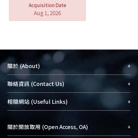
Acquisition Date
Aug 1, 2026
+
關於 (About)
臺大位居世界頂尖大學之列，為永久珍藏及向國際
+
聯絡資訊 (Contact Us)
展現本校豐碩的研究成果及學術能量，圖書館整合
機構典藏（NTUR）與學術庫（AH）不同功能平
總館學科館員
(Main Library)
+
相關網站 (Useful Links)
台，成為臺大學術典藏NTU scholars。期能整合研
醫學圖書館學科館員
(Medical Library)
究能量、促進交流合作、保存學術產出、推廣研究
社會科學院辜振甫紀念圖書館學科館員
(Social
成果。
Sciences Library)
+
關於開放取用 (Open Access, OA)
To permanently archive and promote researcher