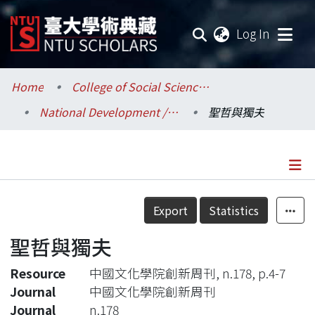
(current
Log In
Communities & Collections
Home
College of Social Sciences / 社會科學院
National Development / 國家發展研究所
聖哲與獨夫
Research Outputs
Fundings & Projects
Researchers
Details
Export
Statistics
Organizations
聖哲與獨夫
Statistics
Resource
中國文化學院創新周刊, n.178, p.4-7
Journal
中國文化學院創新周刊
Journal
n.178