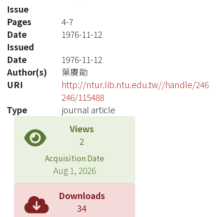
Issue
Pages
4-7
Date
1976-11-12
Issued
Date
1976-11-12
Author(s)
葉賡勛
URI
http://ntur.lib.ntu.edu.tw//handle/246
246/115488
Type
journal article
Views
2
Acquisition Date
Aug 1, 2026
Downloads
34