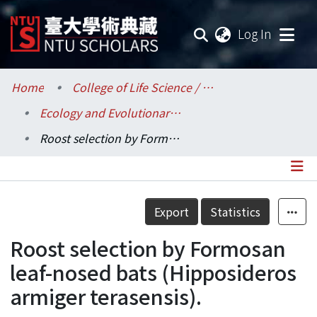
(current
Log In
Communities & Collections
Home
College of Life Science / 生命科學院
Ecology and Evolutionary Biology / 生態學與演化生物學研究所
Research Outputs
Roost selection by Formosan leaf-nosed bats (Hipposideros armiger terasensis).
Fundings & Projects
Researchers
Details
Export
Statistics
Organizations
Roost selection by Formosan
Statistics
leaf-nosed bats (Hipposideros
armiger terasensis).