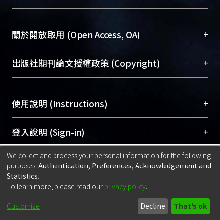
台，成為臺大學術典藏NTU scholars。期能整合研
醫學圖書館學科館員
(Medical Library)
究能量、促進交流合作、保存學術產出、推廣研究
社會科學院辜振甫紀念圖書館學科館員
(Social
成果。
Sciences Library)
+
關於開放取用 (Open Access, OA)
To permanently archive and promote researcher
profiles and scholarly works, Library integrates the
開放取用是從使用者角度提升資訊取用性的社會運
+
出版社期刊論文授權政策 (Copyright)
services of “NTU Repository” with “Academic
動，應用在學術研究上是透過將研究著作公開供使
Hub” to form NTU Scholars.
用者自由取閱，以促進學術傳播及因應期刊訂購費
請確認所上傳的全文是原創的內容，若該文件包
用逐年攀升。同時可加速研究發展、提升研究影響
+
使用說明 (Instructions)
含部分內容的版權非匯入者所有，或由第三方贊
力，NTU Scholars即為本校的開放取用典藏（OA
助與合作完成，請確認該版權所有者及第三方同
Archive）平台。
（點選深入了解OA）
意提供此授權。
網站簡介
(Quickstart Guide)
+
登入說明 (Sign-in)
Please represent that the submission is your
使用手冊
(Instruction Manual)
original work, and that you have the right to
We collect and process your personal information for the following
線上預約服務
(Booking Service)
方案一：
臺灣大學計算機中心帳號登入
+
匯入著作 (Submission)
purposes:
Authentication, Preferences, Acknowledgement and
grant the rights to upload.
(With C&INC Email Account)
Statistics
.
方案二：
ORCID帳號登入
(With ORCID)
To learn more, please read our
privacy policy
.
若欲上傳已出版的全文電子檔，可使用
Open
方案一：
定期更新ORCID者，以ID匯入
(Search
policy finder
網站查詢，以確認出版單位之版權
for identifier (ORCID))
Built with
DSpace-CRIS software
- Extension maintained and optimized
Customize
Decline
That's ok
政策。
方案二：
自行建檔
(Default mode Submission)
by