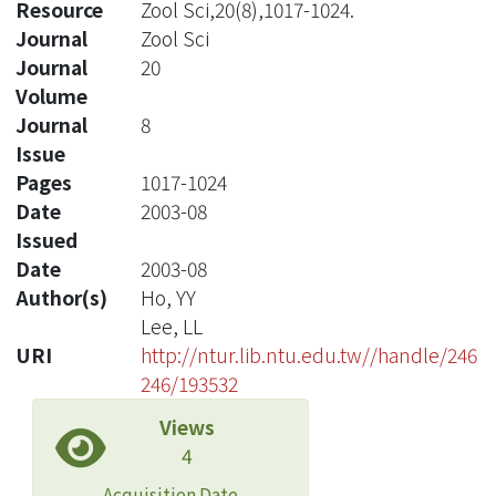
Resource
Zool Sci,20(8),1017-1024.
Journal
Zool Sci
Journal
20
Volume
Journal
8
Issue
Pages
1017-1024
Date
2003-08
Issued
Date
2003-08
Author(s)
Ho, YY
Lee, LL
URI
http://ntur.lib.ntu.edu.tw//handle/246
246/193532
Views
4
Acquisition Date