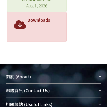
Aug 1, 2026
Downloads
+
關於 (About)
臺大位居世界頂尖大學之列，為永久珍藏及向國際
+
聯絡資訊 (Contact Us)
展現本校豐碩的研究成果及學術能量，圖書館整合
機構典藏（NTUR）與學術庫（AH）不同功能平
總館學科館員
(Main Library)
+
相關網站 (Useful Links)