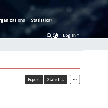
rganizations
Statistics
Log In
Export
Statistics