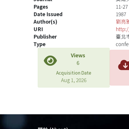
Pages
11-27
Date Issued
1987
Author(s)
劉亮
URI
http:
Publisher
臺北市
Type
confe
Views
6
Acquisition Date
Aug 1, 2026