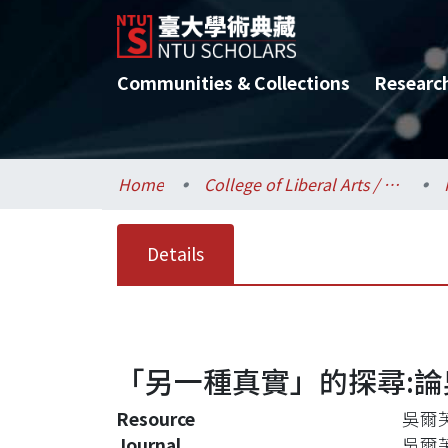
Communities & Collections
Researc
Home
College of Liberal Arts / 文學院
Details
「另一種真實」的探尋:
Resource
吳爾芙讀
Journal
吳爾