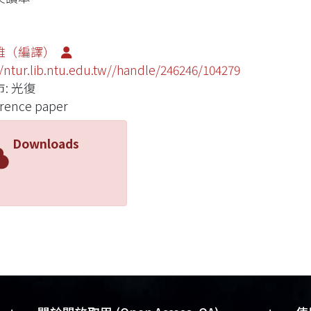
雅（編譯）
//ntur.lib.ntu.edu.tw//handle/246246/104279
: 光復
rence paper
Downloads