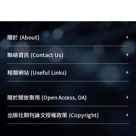
+
關於 (About)
臺大位居世界頂尖大學之列，為永久珍藏及向國際
+
聯絡資訊 (Contact Us)
展現本校豐碩的研究成果及學術能量，圖書館整合
機構典藏（NTUR）與學術庫（AH）不同功能平
總館學科館員
(Main Library)
+
相關網站 (Useful Links)
台，成為臺大學術典藏NTU scholars。期能整合研
醫學圖書館學科館員
(Medical Library)
究能量、促進交流合作、保存學術產出、推廣研究
社會科學院辜振甫紀念圖書館學科館員
(Social
成果。
Sciences Library)
+
關於開放取用 (Open Access, OA)
To permanently archive and promote researcher
profiles and scholarly works, Library integrates the
開放取用是從使用者角度提升資訊取用性的社會運
+
出版社期刊論文授權政策 (Copyright)
services of “NTU Repository” with “Academic
動，應用在學術研究上是透過將研究著作公開供使
Hub” to form NTU Scholars.
用者自由取閱，以促進學術傳播及因應期刊訂購費
請確認所上傳的全文是原創的內容，若該文件包