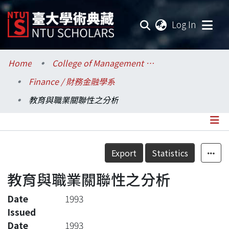
(current
Log In
Communities & Collections
Home
College of Management / 管理學院
Finance / 財務金融學系
Research Outputs
教育與職業關聯性之分析
Fundings & Projects
Researchers
Details
Export
Statistics
Organizations
教育與職業關聯性之分析
Statistics
Date
1993
Issued
Date
1993