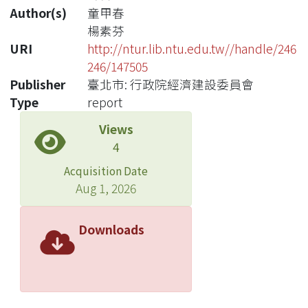
Author(s)
童甲春
楊素芬
URI
http://ntur.lib.ntu.edu.tw//handle/246
246/147505
Publisher
臺北市: 行政院經濟建設委員會
Type
report
Views
4
Acquisition Date
Aug 1, 2026
Downloads