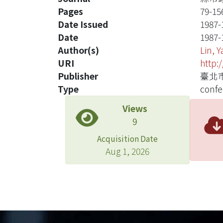
Pages
79-15
Date Issued
1987-
Date
1987-
Author(s)
Lin, 
URI
http:
Publisher
臺北市
Type
confe
Views
9
Acquisition Date
Aug 1, 2026