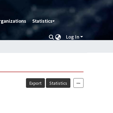
rganizations
Statistics
Log In
Export
Statistics