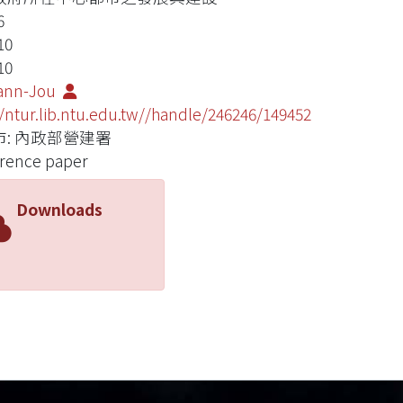
6
10
10
Yann-Jou
//ntur.lib.ntu.edu.tw//handle/246246/149452
: 內政部營建署
rence paper
Downloads