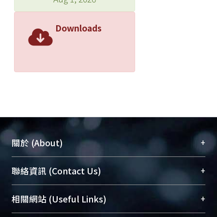
Downloads
+
關於 (About)
臺大位居世界頂尖大學之列，為永久珍藏及向國際
+
聯絡資訊 (Contact Us)
展現本校豐碩的研究成果及學術能量，圖書館整合
機構典藏（NTUR）與學術庫（AH）不同功能平
總館學科館員
(Main Library)
+
相關網站 (Useful Links)
台，成為臺大學術典藏NTU scholars。期能整合研
醫學圖書館學科館員
(Medical Library)