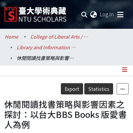
(current
Log In
Communities & Collections
Home
College of Liberal Arts / 文學院
Library and Information Science / 圖書資訊學系
Research Outputs
休閒閱讀找書策略與影響因素之探討：以台大BBS Books 版愛書人為例
Fundings & Projects
Researchers
Details
Export
Statistics
Organizations
休閒閱讀找書策略與影響因素之
Statistics
探討：以台大BBS Books 版愛書
人為例