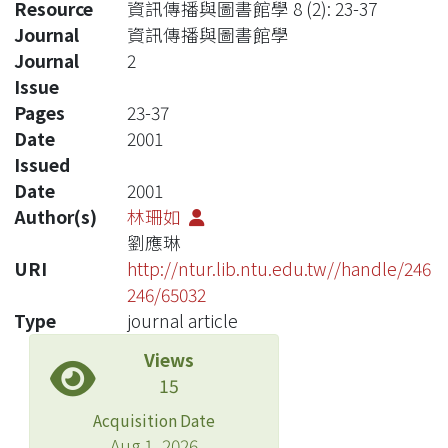
Resource
資訊傳播與圖書館學 8 (2): 23-37
Journal
資訊傳播與圖書館學
Journal
2
Issue
Pages
23-37
Date
2001
Issued
Date
2001
Author(s)
林珊如
劉應琳
URI
http://ntur.lib.ntu.edu.tw//handle/246
246/65032
Type
journal article
Views
15
Acquisition Date
Aug 1, 2026