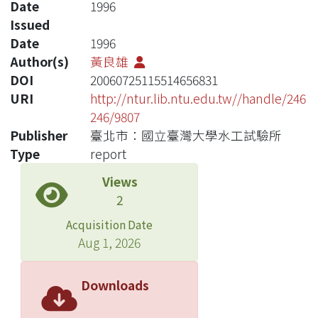
Date
1996
Issued
Date
1996
Author(s)
黃良雄
DOI
20060725115514656831
URI
http://ntur.lib.ntu.edu.tw//handle/246
246/9807
Publisher
臺北市：國立臺灣大學水工試驗所
Type
report
Views
2
Acquisition Date
Aug 1, 2026
Downloads