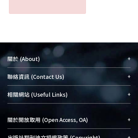
+
關於 (About)
臺大位居世界頂尖大學之列，為永久珍藏及向國際
+
聯絡資訊 (Contact Us)
展現本校豐碩的研究成果及學術能量，圖書館整合
機構典藏（NTUR）與學術庫（AH）不同功能平
總館學科館員
(Main Library)
+
相關網站 (Useful Links)
台，成為臺大學術典藏NTU scholars。期能整合研
醫學圖書館學科館員
(Medical Library)
究能量、促進交流合作、保存學術產出、推廣研究
社會科學院辜振甫紀念圖書館學科館員
(Social
成果。
Sciences Library)
+
關於開放取用 (Open Access, OA)
To permanently archive and promote researcher
profiles and scholarly works, Library integrates the
開放取用是從使用者角度提升資訊取用性的社會運
+
出版社期刊論文授權政策 (Copyright)