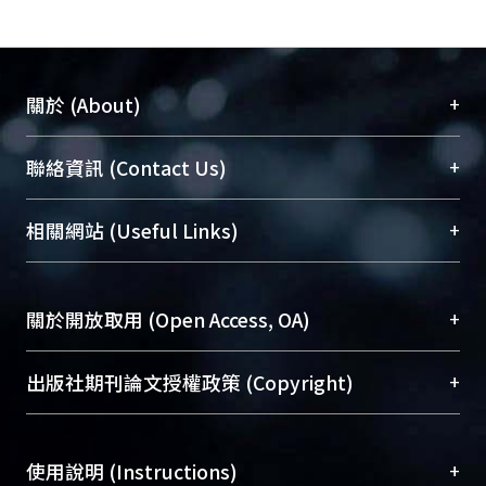
+
關於 (About)
臺大位居世界頂尖大學之列，為永久珍藏及向國際
+
聯絡資訊 (Contact Us)
展現本校豐碩的研究成果及學術能量，圖書館整合
機構典藏（NTUR）與學術庫（AH）不同功能平
總館學科館員
(Main Library)
+
相關網站 (Useful Links)
台，成為臺大學術典藏NTU scholars。期能整合研
醫學圖書館學科館員
(Medical Library)
究能量、促進交流合作、保存學術產出、推廣研究
社會科學院辜振甫紀念圖書館學科館員
(Social
成果。
Sciences Library)
+
關於開放取用 (Open Access, OA)
To permanently archive and promote researcher
profiles and scholarly works, Library integrates the
開放取用是從使用者角度提升資訊取用性的社會運
+
出版社期刊論文授權政策 (Copyright)
services of “NTU Repository” with “Academic
動，應用在學術研究上是透過將研究著作公開供使
Hub” to form NTU Scholars.
用者自由取閱，以促進學術傳播及因應期刊訂購費
請確認所上傳的全文是原創的內容，若該文件包
用逐年攀升。同時可加速研究發展、提升研究影響
+
使用說明 (Instructions)
含部分內容的版權非匯入者所有，或由第三方贊