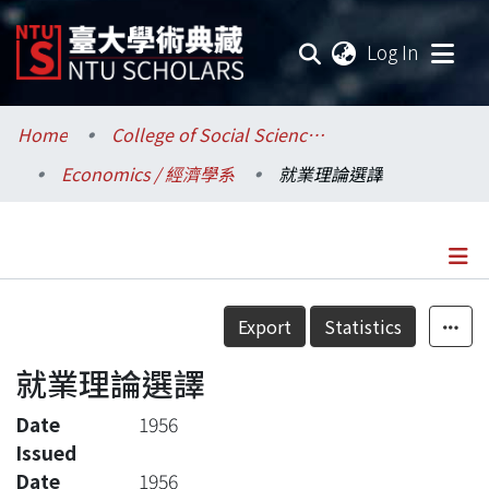
(current
Log In
Communities & Collections
Home
College of Social Sciences / 社會科學院
Economics / 經濟學系
就業理論選譯
Research Outputs
Fundings & Projects
Researchers
Details
Export
Statistics
Organizations
就業理論選譯
Statistics
Date
1956
Issued
Date
1956