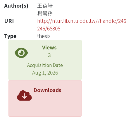
Author(s)
王蓓培
楊鸞孫
URI
http://ntur.lib.ntu.edu.tw//handle/246
246/68805
Type
thesis
Views
3
Acquisition Date
Aug 1, 2026
Downloads