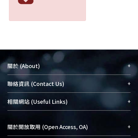
+
關於 (About)
臺大位居世界頂尖大學之列，為永久珍藏及向國際
+
聯絡資訊 (Contact Us)
展現本校豐碩的研究成果及學術能量，圖書館整合
機構典藏（NTUR）與學術庫（AH）不同功能平
總館學科館員
(Main Library)
+
相關網站 (Useful Links)
台，成為臺大學術典藏NTU scholars。期能整合研
醫學圖書館學科館員
(Medical Library)
究能量、促進交流合作、保存學術產出、推廣研究
社會科學院辜振甫紀念圖書館學科館員
(Social
成果。
Sciences Library)
+
關於開放取用 (Open Access, OA)
To permanently archive and promote researcher