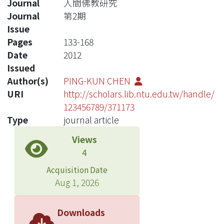
Journal
人間佛教研究
Journal
第2期
Issue
Pages
133-168
Date
2012
Issued
Author(s)
PING-KUN CHEN
URI
http://scholars.lib.ntu.edu.tw/handle/
123456789/371173
Type
journal article
Views
4
Acquisition Date
Aug 1, 2026
Downloads