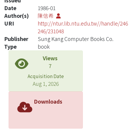
Issued
Date
1986-01
Author(s)
陳信希
URI
http://ntur.lib.ntu.edu.tw//handle/246
246/231048
Publisher
Sung Kang Computer Books Co.
Type
book
Views
7
Acquisition Date
Aug 1, 2026
Downloads