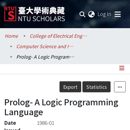
(current
Log In
Communities & Collections
Home
College of Electrical Engineering and Computer Science / 電機資訊學院
Computer Science and Information Engineering / 資訊工程學系
Research Outputs
Prolog- A Logic Programming Language
Fundings & Projects
Researchers
Details
Export
Statistics
Organizations
Prolog- A Logic Programming
Statistics
Language
Date
1986-01