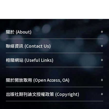
+
關於 (About)
臺大位居世界頂尖大學之列，為永久珍藏及向國際
+
聯絡資訊 (Contact Us)
展現本校豐碩的研究成果及學術能量，圖書館整合
機構典藏（NTUR）與學術庫（AH）不同功能平
總館學科館員
(Main Library)
+
相關網站 (Useful Links)
台，成為臺大學術典藏NTU scholars。期能整合研
醫學圖書館學科館員
(Medical Library)
究能量、促進交流合作、保存學術產出、推廣研究
社會科學院辜振甫紀念圖書館學科館員
(Social
成果。
Sciences Library)
+
關於開放取用 (Open Access, OA)
To permanently archive and promote researcher
profiles and scholarly works, Library integrates the
開放取用是從使用者角度提升資訊取用性的社會運
+
出版社期刊論文授權政策 (Copyright)
services of “NTU Repository” with “Academic
動，應用在學術研究上是透過將研究著作公開供使
Hub” to form NTU Scholars.
用者自由取閱，以促進學術傳播及因應期刊訂購費
請確認所上傳的全文是原創的內容，若該文件包