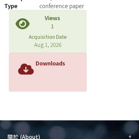
Type
conference paper
Views
1
Acquisition Date
Aug 1, 2026
Downloads
+
關於 (About)