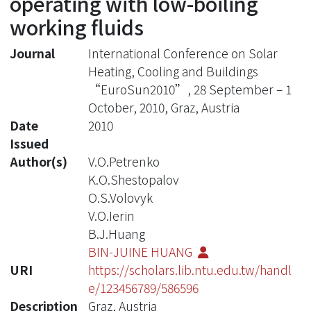
operating with low-boiling
working fluids
Journal
International Conference on Solar
Heating, Cooling and Buildings
“EuroSun2010”, 28 September – 1
October, 2010, Graz, Austria
Date
2010
Issued
Author(s)
V.O.Petrenko
K.O.Shestopalov
O.S.Volovyk
V.O.Ierin
B.J.Huang
BIN-JUINE HUANG
URI
https://scholars.lib.ntu.edu.tw/handl
e/123456789/586596
Description
Graz, Austria