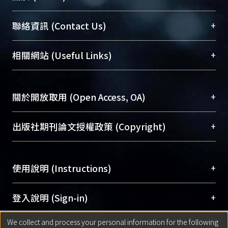
臺大位居世界頂尖大學之列，為永久珍藏及向國際
+
聯絡資訊 (Contact Us)
展現本校豐碩的研究成果及學術能量，圖書館整合
機構典藏（NTUR）與學術庫（AH）不同功能平
總館學科館員
(Main Library)
+
相關網站 (Useful Links)
台，成為臺大學術典藏NTU scholars。期能整合研
醫學圖書館學科館員
(Medical Library)
究能量、促進交流合作、保存學術產出、推廣研究
社會科學院辜振甫紀念圖書館學科館員
(Social
成果。
Sciences Library)
+
關於開放取用 (Open Access, OA)
To permanently archive and promote researcher
profiles and scholarly works, Library integrates the
開放取用是從使用者角度提升資訊取用性的社會運
+
出版社期刊論文授權政策 (Copyright)
services of “NTU Repository” with “Academic
動，應用在學術研究上是透過將研究著作公開供使
Hub” to form NTU Scholars.
用者自由取閱，以促進學術傳播及因應期刊訂購費
請確認所上傳的全文是原創的內容，若該文件包
用逐年攀升。同時可加速研究發展、提升研究影響
+
使用說明 (Instructions)
含部分內容的版權非匯入者所有，或由第三方贊
力，NTU Scholars即為本校的開放取用典藏（OA
助與合作完成，請確認該版權所有者及第三方同
Archive）平台。
（點選深入了解OA）
意提供此授權。
網站簡介
(Quickstart Guide)
+
登入說明 (Sign-in)
Please represent that the submission is your
使用手冊
(Instruction Manual)
original work, and that you have the right to
We collect and process your personal information for the following
線上預約服務
(Booking Service)
方案一：
臺灣大學計算機中心帳號登入
+
匯入著作 (Submission)