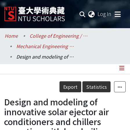
(current
Log In
Communities & Collections
Home
College of Engineering / 工學院
Mechanical Engineering / 機械工程學系
Research Outputs
Design and modeling of innovative solar ejector air conditioners and chillers operating with low-boiling working fluids
Fundings & Projects
Researchers
Details
Export
Statistics
Organizations
Design and modeling of
Statistics
innovative solar ejector air
conditioners and chillers