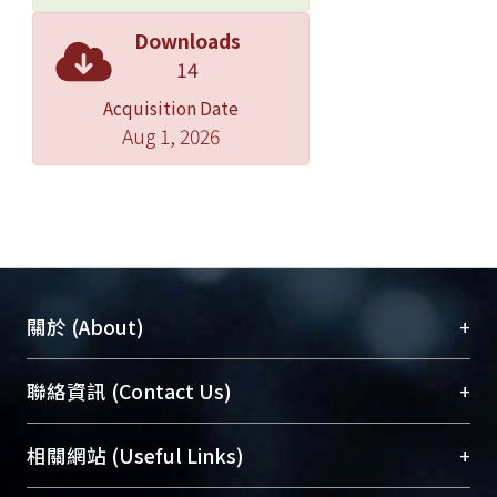
Downloads
14
Acquisition Date
Aug 1, 2026
+
關於 (About)
臺大位居世界頂尖大學之列，為永久珍藏及向國際
+
聯絡資訊 (Contact Us)
展現本校豐碩的研究成果及學術能量，圖書館整合
機構典藏（NTUR）與學術庫（AH）不同功能平
總館學科館員
(Main Library)
+
相關網站 (Useful Links)
台，成為臺大學術典藏NTU scholars。期能整合研
醫學圖書館學科館員
(Medical Library)