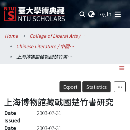
(current
Log In
Communities & Collections
Home
College of Liberal Arts / 文學院
Chinese Literature / 中國文學系
Research Outputs
上海博物館藏戰國楚竹書研究
Fundings & Projects
Researchers
Details
Export
Statistics
Organizations
上海博物館藏戰國楚竹書研究
Statistics
Date
2003-07-31
Issued
Date
2003-07-31