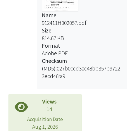
Name
912411H002057.pdf
Size
814.67 KB
Format
Adobe PDF
Checksum
(MD5):027b0ccd30c48bb357b9722
3ecd46fa9
Views
14
Acquisition Date
Aug 1, 2026