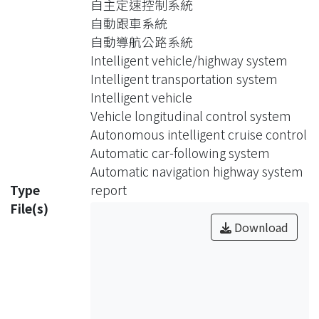
自主定速控制系統
成：(1)自主智慧型定速控制、(2)自動
自動跟車系統
跟車系統。(1)自主智慧型定速控制(85
自動導航公路系統
年8月~86年7月)a.系統概念：利用車速
Intelligent vehicle/highway system
感測技術偵測目前車速,再利用微電腦
Intelligent transportation system
控制車輛之加速、減速裝置(包括自動
Intelligent vehicle
煞車裝置)，使任何狀況車輛保持在先
Vehicle longitudinal control system
前設定的恆等車速，而且在低速時一樣
Autonomous intelligent cruise control
適用。b.應用技術：車速感測技術、
Automatic car-following system
加/減速或節氣門控制技術、微電腦煞
Automatic navigation highway system
車控制技術。(2)自主智慧型跟車系統
Type
report
(85年8月~88年7月)a.系統概念：利用雷
File(s)
達感測技術偵測前車速度及間距，輔以
Download
影像辨識技術識別前方障礙物體，再透
過微電腦做適當地演算，配合前項自主
智慧型定速裝置，使車輛控制在安全最
適當的速度及間距。b.應用技術：瞬間
測距測速技術、影像處理與影像辨識技