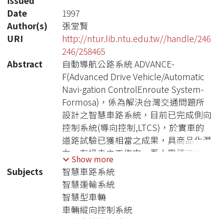
Issued
Date
1997
Author(s)
張堂賢
URI
http://ntur.lib.ntu.edu.tw//handle/246
246/258465
Abstract
自動導航公路系統 ADVANCE-
F(Advanced Drive Vehicle/Automatic
Navi-gation ControlEnroute System-
Formosa)，係為解決台灣交通問題所
設計之智慧車路系統，目前已完成側向
控制系統(導向控制,LTCS)，於實車的
道路試驗已獲相當之成果，具商品化潛
力。在過去之工作中，吾人累積了豐富
Show more
的經驗。為使系統成為性能優越的輔助
Subjects
智慧車路系統
駕駛系統，達成擴充公路容量、增進交
智慧運輸系統
通安全，擬進行另一階段之研究發展計
智慧型車輛
畫：縱向控制系統(速率控制,LGCS)之
車輛縱向控制系統
研究。本次計畫計分二主題，三年完