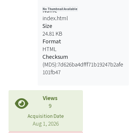
術、定速及適應性調速控制技術。
Name
No Thumbnail Available
index.html
Size
24.81 KB
Format
HTML
Checksum
(MD5):7d626ba4dfff71b19247b2afe
101fb47
Views
9
Acquisition Date
Aug 1, 2026