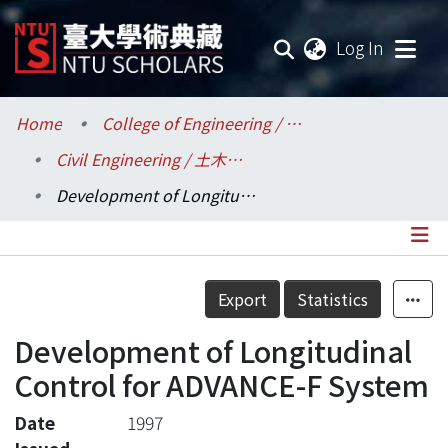
(current
Log In
Communities & Collections
Home
College of Engineering / 工學院
Civil Engineering / 土木工程學系
Research Outputs
Development of Longitudinal Control for ADVANCE-F System
Fundings & Projects
Researchers
Details
Export
Statistics
Organizations
Development of Longitudinal
Statistics
Control for ADVANCE-F System
Date
1997