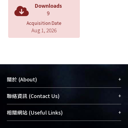
Downloads
9
Acquisition Date
Aug 1, 2026
+
關於 (About)
臺大位居世界頂尖大學之列，為永久珍藏及向國際
+
聯絡資訊 (Contact Us)
展現本校豐碩的研究成果及學術能量，圖書館整合
機構典藏（NTUR）與學術庫（AH）不同功能平
總館學科館員
(Main Library)
+
相關網站 (Useful Links)
台，成為臺大學術典藏NTU scholars。期能整合研
醫學圖書館學科館員
(Medical Library)
究能量、促進交流合作、保存學術產出、推廣研究
社會科學院辜振甫紀念圖書館學科館員
(Social