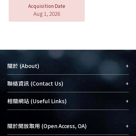
Acquisition Date
Aug 1, 2026
+
關於 (About)
臺大位居世界頂尖大學之列，為永久珍藏及向國際
+
聯絡資訊 (Contact Us)
展現本校豐碩的研究成果及學術能量，圖書館整合
機構典藏（NTUR）與學術庫（AH）不同功能平
總館學科館員
(Main Library)
+
相關網站 (Useful Links)
台，成為臺大學術典藏NTU scholars。期能整合研
醫學圖書館學科館員
(Medical Library)
究能量、促進交流合作、保存學術產出、推廣研究
社會科學院辜振甫紀念圖書館學科館員
(Social
成果。
Sciences Library)
+
關於開放取用 (Open Access, OA)
To permanently archive and promote researcher