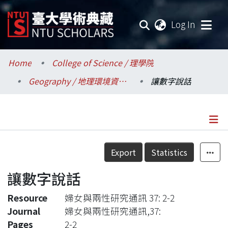
(current
Log In
Communities & Collections
Home
College of Science / 理學院
Geography / 地理環境資源學系
讓數字說話
Research Outputs
Fundings & Projects
Researchers
Details
Export
Statistics
Organizations
讓數字說話
Statistics
Resource
婦女與兩性研究通訊 37: 2-2
Journal
婦女與兩性研究通訊,37:
Pages
2-2