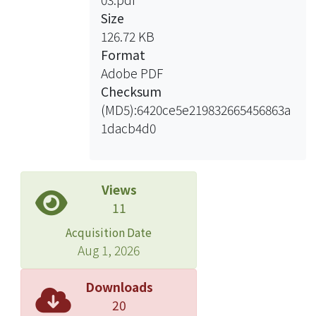
Size
126.72 KB
Format
Adobe PDF
Checksum
(MD5):6420ce5e219832665456863a
1dacb4d0
Views
11
Acquisition Date
Aug 1, 2026
Downloads
20