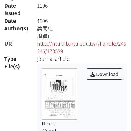
Date
1996
Issued
Date
1996
Author(s)
姜蘭虹
周偉山
URI
http://ntur.lib.ntu.edu.tw//handle/246
246/173539
Type
journal article
File(s)
Download
Name
03.pdf