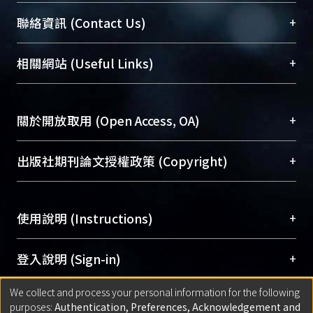
臺大位居世界頂尖大學之列，為永久珍藏及向國際
+
聯絡資訊 (Contact Us)
展現本校豐碩的研究成果及學術能量，圖書館整合
機構典藏（NTUR）與學術庫（AH）不同功能平
總館學科館員
(Main Library)
+
相關網站 (Useful Links)
台，成為臺大學術典藏NTU scholars。期能整合研
醫學圖書館學科館員
(Medical Library)
究能量、促進交流合作、保存學術產出、推廣研究
社會科學院辜振甫紀念圖書館學科館員
(Social
成果。
Sciences Library)
+
關於開放取用 (Open Access, OA)
To permanently archive and promote researcher
profiles and scholarly works, Library integrates the
開放取用是從使用者角度提升資訊取用性的社會運
+
出版社期刊論文授權政策 (Copyright)
services of “NTU Repository” with “Academic
動，應用在學術研究上是透過將研究著作公開供使
Hub” to form NTU Scholars.
用者自由取閱，以促進學術傳播及因應期刊訂購費
請確認所上傳的全文是原創的內容，若該文件包
用逐年攀升。同時可加速研究發展、提升研究影響
+
使用說明 (Instructions)
含部分內容的版權非匯入者所有，或由第三方贊
力，NTU Scholars即為本校的開放取用典藏（OA
助與合作完成，請確認該版權所有者及第三方同
Archive）平台。
（點選深入了解OA）
意提供此授權。
網站簡介
(Quickstart Guide)
+
登入說明 (Sign-in)
Please represent that the submission is your
使用手冊
(Instruction Manual)
original work, and that you have the right to
We collect and process your personal information for the following
線上預約服務
(Booking Service)
方案一：
臺灣大學計算機中心帳號登入
+
匯入著作 (Submission)
purposes:
Authentication, Preferences, Acknowledgement and
grant the rights to upload.