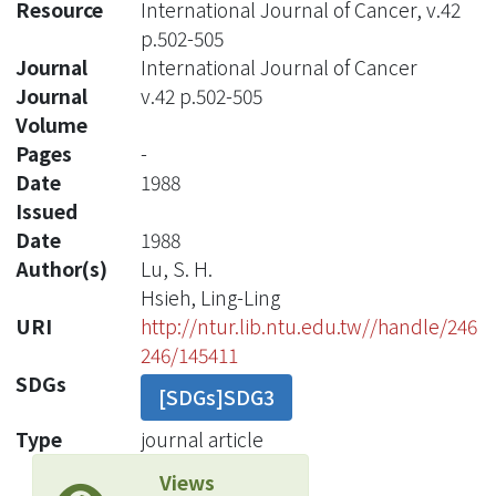
Resource
International Journal of Cancer, v.42
p.502-505
Journal
International Journal of Cancer
Journal
v.42 p.502-505
Volume
Pages
-
Date
1988
Issued
Date
1988
Author(s)
Lu, S. H.
Hsieh, Ling-Ling
URI
http://ntur.lib.ntu.edu.tw//handle/246
246/145411
SDGs
[SDGs]SDG3
Type
journal article
Views