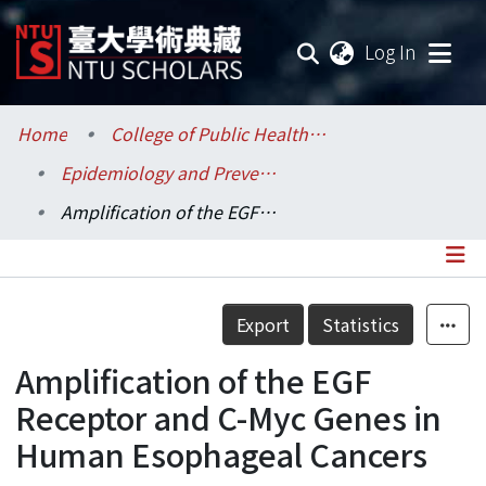
(current
Log In
Communities & Collections
Home
College of Public Health / 公共衛生學院
Epidemiology and Preventive Medicine / 流行病學與預防醫學研究所
Research Outputs
Amplification of the EGF Receptor and C-Myc Genes in Human Esophageal Cancers
Fundings & Projects
Researchers
Details
Export
Statistics
Organizations
Amplification of the EGF
Statistics
Receptor and C-Myc Genes in
Human Esophageal Cancers