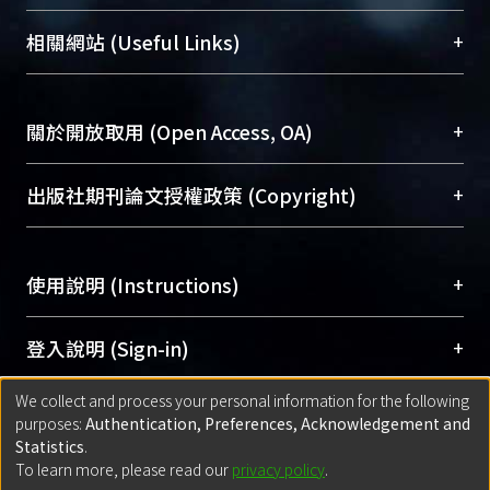
展現本校豐碩的研究成果及學術能量，圖書館整合
機構典藏（NTUR）與學術庫（AH）不同功能平
總館學科館員
(Main Library)
+
相關網站 (Useful Links)
台，成為臺大學術典藏NTU scholars。期能整合研
醫學圖書館學科館員
(Medical Library)
究能量、促進交流合作、保存學術產出、推廣研究
社會科學院辜振甫紀念圖書館學科館員
(Social
成果。
Sciences Library)
+
關於開放取用 (Open Access, OA)
To permanently archive and promote researcher
profiles and scholarly works, Library integrates the
開放取用是從使用者角度提升資訊取用性的社會運
+
出版社期刊論文授權政策 (Copyright)
services of “NTU Repository” with “Academic
動，應用在學術研究上是透過將研究著作公開供使
Hub” to form NTU Scholars.
用者自由取閱，以促進學術傳播及因應期刊訂購費
請確認所上傳的全文是原創的內容，若該文件包
用逐年攀升。同時可加速研究發展、提升研究影響
+
使用說明 (Instructions)
含部分內容的版權非匯入者所有，或由第三方贊
力，NTU Scholars即為本校的開放取用典藏（OA
助與合作完成，請確認該版權所有者及第三方同
Archive）平台。
（點選深入了解OA）
意提供此授權。
網站簡介
(Quickstart Guide)
+
登入說明 (Sign-in)
Please represent that the submission is your
使用手冊
(Instruction Manual)
original work, and that you have the right to
We collect and process your personal information for the following
線上預約服務
(Booking Service)
方案一：
臺灣大學計算機中心帳號登入
+
匯入著作 (Submission)
purposes:
Authentication, Preferences, Acknowledgement and
grant the rights to upload.
(With C&INC Email Account)
Statistics
.
方案二：
ORCID帳號登入
(With ORCID)
To learn more, please read our
privacy policy
.
若欲上傳已出版的全文電子檔，可使用
Open
方案一：
定期更新ORCID者，以ID匯入
(Search