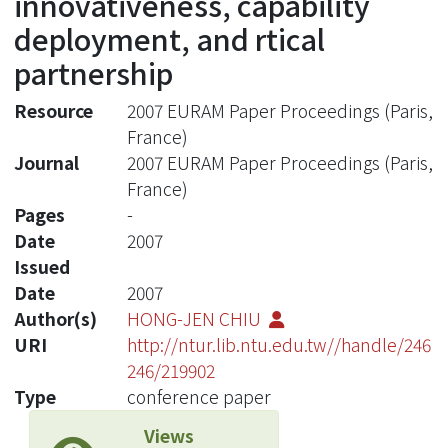
innovativeness, capability
deployment, and rtical
partnership
Resource
2007 EURAM Paper Proceedings (Paris,
France)
Journal
2007 EURAM Paper Proceedings (Paris,
France)
Pages
-
Date
2007
Issued
Date
2007
Author(s)
HONG-JEN CHIU
URI
http://ntur.lib.ntu.edu.tw//handle/246
246/219902
Type
conference paper
Views