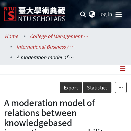
(current
Log In
Communities & Collections
Home
College of Management / 管理學院
International Business / 國際企業學系
Research Outputs
A moderation model of relations between knowledgebased innovativeness, capability deployment, and rtical partnership
Fundings & Projects
Researchers
Details
Export
Statistics
Organizations
A moderation model of
Statistics
relations between
knowledgebased