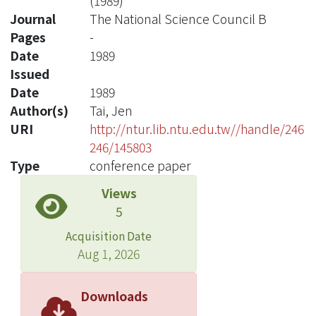
(1989)
Journal
The National Science Council B
Pages
-
Date
1989
Issued
Date
1989
Author(s)
Tai, Jen
URI
http://ntur.lib.ntu.edu.tw//handle/246
246/145803
Type
conference paper
Views
5
Acquisition Date
Aug 1, 2026
Downloads