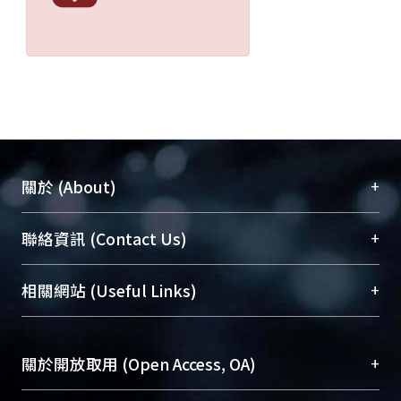
+
關於 (About)
臺大位居世界頂尖大學之列，為永久珍藏及向國際
+
聯絡資訊 (Contact Us)
展現本校豐碩的研究成果及學術能量，圖書館整合
機構典藏（NTUR）與學術庫（AH）不同功能平
總館學科館員
(Main Library)
+
相關網站 (Useful Links)
台，成為臺大學術典藏NTU scholars。期能整合研
醫學圖書館學科館員
(Medical Library)
究能量、促進交流合作、保存學術產出、推廣研究
社會科學院辜振甫紀念圖書館學科館員
(Social
成果。
Sciences Library)
+
關於開放取用 (Open Access, OA)
To permanently archive and promote researcher