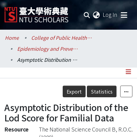
(current
Log In
Communities & Collections
Home
College of Public Health / 公共衛生學院
Epidemiology and Preventive Medicine / 流行病學與預防醫學研究所
Research Outputs
Asymptotic Distribution of the Lod Score for Familial Data
Fundings & Projects
Researchers
Details
Export
Statistics
Organizations
Asymptotic Distribution of the
Statistics
Lod Score for Familial Data
Resource
The National Science Council B, R.O.C.