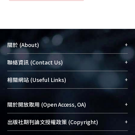
+
關於 (About)
臺大位居世界頂尖大學之列，為永久珍藏及向國際
+
聯絡資訊 (Contact Us)
展現本校豐碩的研究成果及學術能量，圖書館整合
機構典藏（NTUR）與學術庫（AH）不同功能平
總館學科館員
(Main Library)
+
相關網站 (Useful Links)
台，成為臺大學術典藏NTU scholars。期能整合研
醫學圖書館學科館員
(Medical Library)
究能量、促進交流合作、保存學術產出、推廣研究
社會科學院辜振甫紀念圖書館學科館員
(Social
成果。
Sciences Library)
+
關於開放取用 (Open Access, OA)
To permanently archive and promote researcher
profiles and scholarly works, Library integrates the
開放取用是從使用者角度提升資訊取用性的社會運
+
出版社期刊論文授權政策 (Copyright)
services of “NTU Repository” with “Academic
動，應用在學術研究上是透過將研究著作公開供使