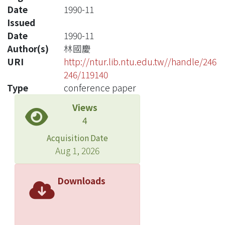
Date
1990-11
Issued
Date
1990-11
Author(s)
林國慶
URI
http://ntur.lib.ntu.edu.tw//handle/246
246/119140
Type
conference paper
Views
4
Acquisition Date
Aug 1, 2026
Downloads