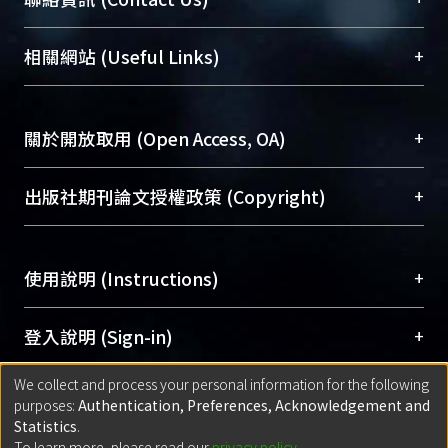
展現本校豐碩的研究成果及學術能量，圖書館整合
機構典藏（NTUR）與學術庫（AH）不同功能平
總館學科館員
(Main Library)
+
相關網站 (Useful Links)
台，成為臺大學術典藏NTU scholars。期能整合研
醫學圖書館學科館員
(Medical Library)
究能量、促進交流合作、保存學術產出、推廣研究
社會科學院辜振甫紀念圖書館學科館員
(Social
成果。
Sciences Library)
+
關於開放取用 (Open Access, OA)
To permanently archive and promote researcher
profiles and scholarly works, Library integrates the
開放取用是從使用者角度提升資訊取用性的社會運
+
出版社期刊論文授權政策 (Copyright)
services of “NTU Repository” with “Academic
動，應用在學術研究上是透過將研究著作公開供使
Hub” to form NTU Scholars.
用者自由取閱，以促進學術傳播及因應期刊訂購費
請確認所上傳的全文是原創的內容，若該文件包
用逐年攀升。同時可加速研究發展、提升研究影響
+
使用說明 (Instructions)
含部分內容的版權非匯入者所有，或由第三方贊
力，NTU Scholars即為本校的開放取用典藏（OA
助與合作完成，請確認該版權所有者及第三方同
Archive）平台。
（點選深入了解OA）
意提供此授權。
網站簡介
(Quickstart Guide)
+
登入說明 (Sign-in)
Please represent that the submission is your
使用手冊
(Instruction Manual)
original work, and that you have the right to
We collect and process your personal information for the following
線上預約服務
(Booking Service)
方案一：
臺灣大學計算機中心帳號登入
+
匯入著作 (Submission)
purposes:
Authentication, Preferences, Acknowledgement and
grant the rights to upload.
(With C&INC Email Account)
Statistics
.
方案二：
ORCID帳號登入
(With ORCID)
To learn more, please read our
privacy policy
.