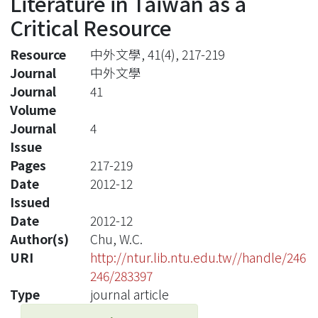
Literature in Taiwan as a
Critical Resource
Resource
中外文學, 41(4), 217-219
Journal
中外文學
Journal
41
Volume
Journal
4
Issue
Pages
217-219
Date
2012-12
Issued
Date
2012-12
Author(s)
Chu, W.C.
URI
http://ntur.lib.ntu.edu.tw//handle/246
246/283397
Type
journal article