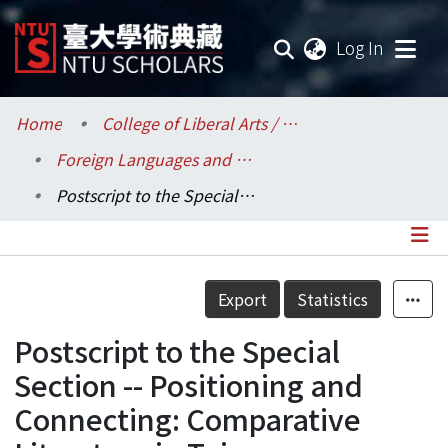
(current
Log In
Communities & Collections
Home
College of Liberal Arts / 文學院
Foreign Languages and Literatures / 外國語文學系
Research Outputs
Postscript to the Special Section -- Positioning and Connecting: Comparative Literature in Taiwan as a Critical Resource
Fundings & Projects
Researchers
Details
Export
Statistics
Organizations
Postscript to the Special
Statistics
Section -- Positioning and
Connecting: Comparative