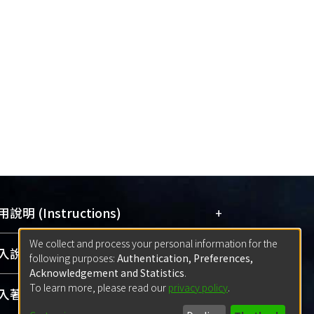
+
說明 (Instructions)
We collect and process your personal information for the
網站簡介
(Quickstart Guide)
+
說明 (Sign-in)
following purposes:
Authentication, Preferences,
使用手冊
(Instruction Manual)
Acknowledgement and Statistics
.
To learn more, please read our
privacy policy
.
線上預約服務
(Booking Service)
方案一：
臺灣大學計算機中心帳號登入
+
著作 (Submission)
(With C&INC Email Account)