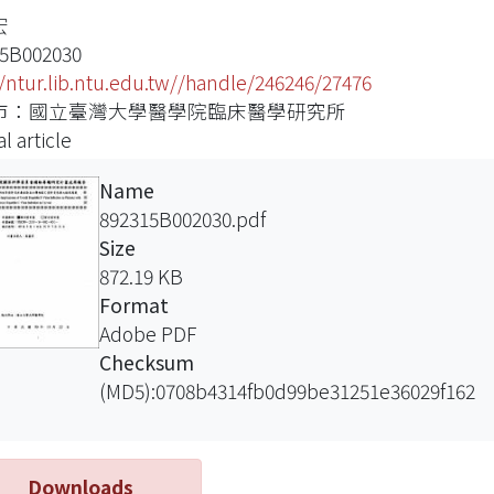
宏
5B002030
//ntur.lib.ntu.edu.tw//handle/246246/27476
市：國立臺灣大學醫學院臨床醫學研究所
l article
Name
892315B002030.pdf
Size
872.19 KB
Format
Adobe PDF
Checksum
(MD5):0708b4314fb0d99be31251e36029f162
Downloads