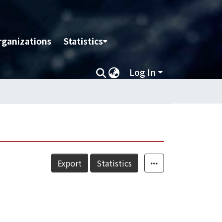
rganizations
Statistics
Log In
Export
Statistics