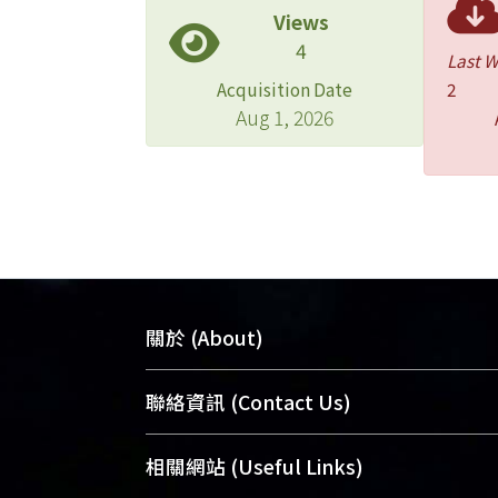
Views
4
Last 
Acquisition Date
2
Aug 1, 2026
關於 (About)
臺大位居世界頂尖大學之列，為永久珍
聯絡資訊 (Contact Us)
及向國際展現本校豐碩的研究成果及學
能量，圖書館整合機構典藏（NTUR）
總館學科館員
(Main Library)
相關網站 (Useful Links)
術庫（AH）不同功能平台，成為臺大學
醫學圖書館學科館員
(Medical Library)