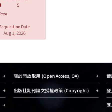
5
Week
Acquisition Date
Aug 1, 2026
+
+
關於開放取用 (Open Access, OA)
使用
藏
開放取用是從使用者角度提升資訊取用性
+
+
出版社期刊論文授權政策 (Copyright)
登入
術
的社會運動，應用在學術研究上是透過將
與學
研究著作公開供使用者自由取閱，以促進
請確認所上傳的全文是原創的內容，若
+
匯入
術
學術傳播及因應期刊訂購費用逐年攀升。
該文件包含部分內容的版權非匯入者所