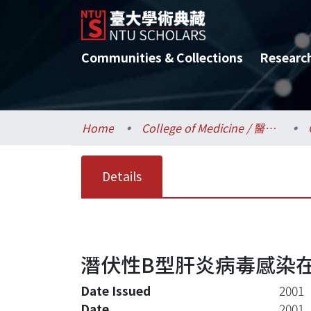
Communities & Collections
Researc
Home
College of Medicine / 醫學院
Details
潛伏性B型肝炎病毒感染
Date Issued
2001
Date
2001