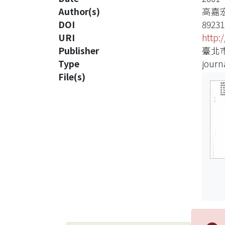
Author(s)
高嘉
DOI
89231
URI
http:
Publisher
臺北
Type
journa
File(s)