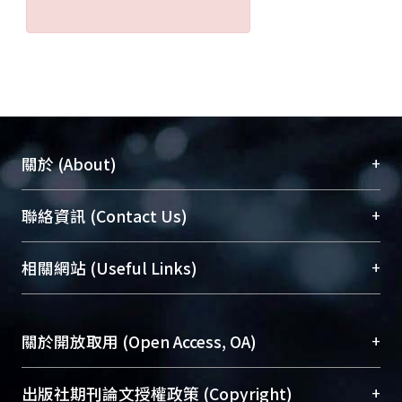
+
關於 (About)
臺大位居世界頂尖大學之列，為永久珍藏及向國際
+
聯絡資訊 (Contact Us)
展現本校豐碩的研究成果及學術能量，圖書館整合
機構典藏（NTUR）與學術庫（AH）不同功能平
總館學科館員
(Main Library)
+
相關網站 (Useful Links)
台，成為臺大學術典藏NTU scholars。期能整合研
醫學圖書館學科館員
(Medical Library)
究能量、促進交流合作、保存學術產出、推廣研究
社會科學院辜振甫紀念圖書館學科館員
(Social
成果。
Sciences Library)
+
關於開放取用 (Open Access, OA)
To permanently archive and promote researcher
profiles and scholarly works, Library integrates the
開放取用是從使用者角度提升資訊取用性的社會運
+
出版社期刊論文授權政策 (Copyright)