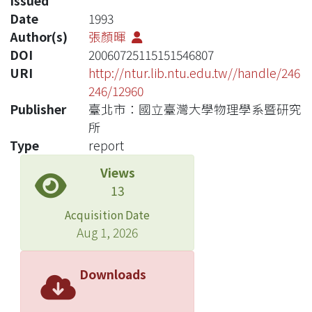
Issued
Date
1993
Author(s)
張顏暉
DOI
20060725115151546807
URI
http://ntur.lib.ntu.edu.tw//handle/246
246/12960
Publisher
臺北市：國立臺灣大學物理學系暨研究
所
Type
report
Views
13
Acquisition Date
Aug 1, 2026
Downloads