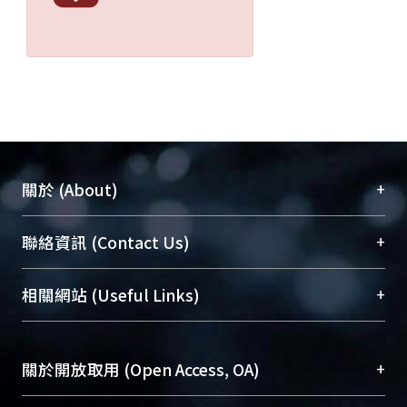
+
關於 (About)
臺大位居世界頂尖大學之列，為永久珍藏及向國際
+
聯絡資訊 (Contact Us)
展現本校豐碩的研究成果及學術能量，圖書館整合
機構典藏（NTUR）與學術庫（AH）不同功能平
總館學科館員
(Main Library)
+
相關網站 (Useful Links)
台，成為臺大學術典藏NTU scholars。期能整合研
醫學圖書館學科館員
(Medical Library)
究能量、促進交流合作、保存學術產出、推廣研究
社會科學院辜振甫紀念圖書館學科館員
(Social
成果。
Sciences Library)
+
關於開放取用 (Open Access, OA)
To permanently archive and promote researcher