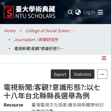
(current
Log In
Communities & Collections
Home
College of Social Sciences / 社會科學院
Journalism / 新聞研究所
Research Outputs
電視新聞:客觀?意識形態?:以七十八年台北縣縣長選舉為例
Fundings & Projects
Researchers
Details
Export
Statistics
Organizations
電視新聞:客觀?意識形態?:以七
Statistics
十八年台北縣縣長選舉為例
Resource
臺灣電視文化探索:廣告與新聞學術討