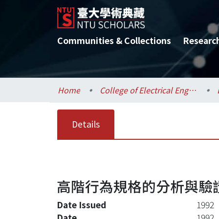
Communities & Collections
Researc
Home
College of Electrical Engineering and Computer Science / 電機資訊學院
Details
高階行為規格的分析與驗
Date Issued
1992
Date
1992