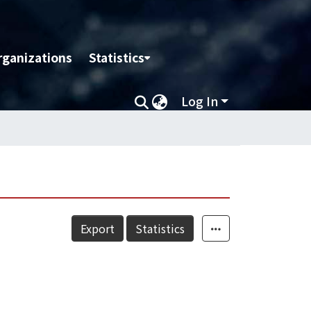
rganizations
Statistics
Log In
Export
Statistics