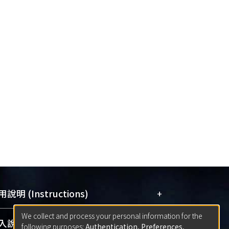
+
說明 (Instructions)
We collect and process your personal information for the
網站簡介
(Quickstart Guide)
+
說明 (Sign-in)
following purposes:
Authentication, Preferences,