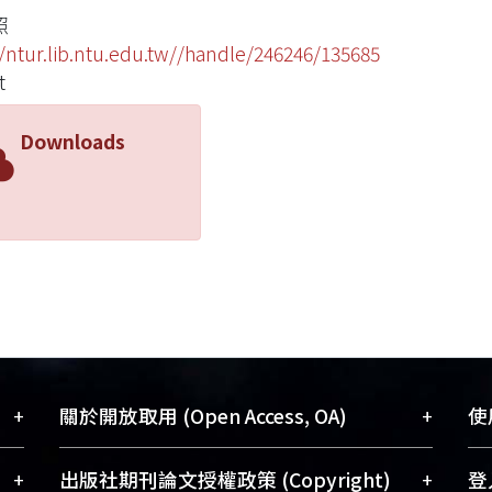
照
//ntur.lib.ntu.edu.tw//handle/246246/135685
t
Downloads
+
+
關於開放取用 (Open Access, OA)
使用
藏
開放取用是從使用者角度提升資訊取用性
+
+
出版社期刊論文授權政策 (Copyright)
登入