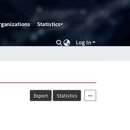
rganizations
Statistics
Log In
Export
Statistics