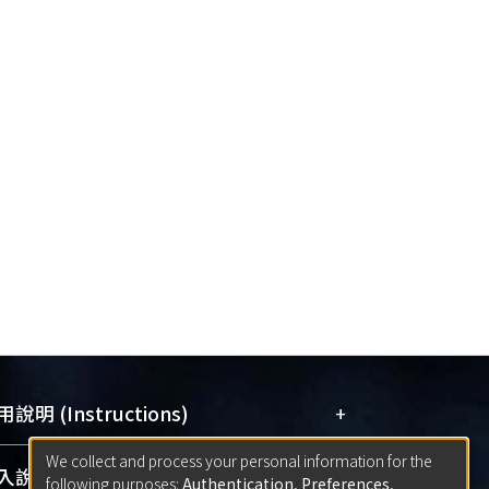
+
說明 (Instructions)
We collect and process your personal information for the
網站簡介
(Quickstart Guide)
+
說明 (Sign-in)
following purposes:
Authentication, Preferences,