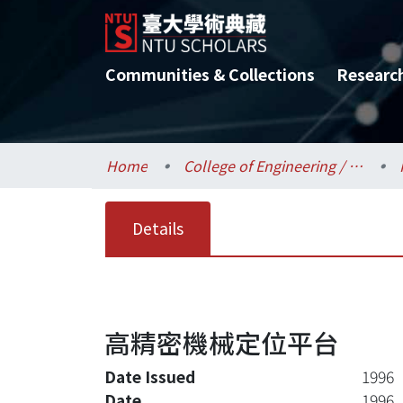
Communities & Collections
Researc
Home
College of Engineering / 工學院
Details
高精密機械定位平台
Date Issued
1996
Date
1996