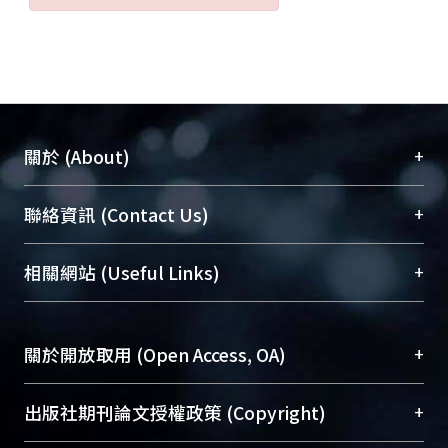
+
關於 (About)
臺大位居世界頂尖大學之列，為永久珍藏及向國際
+
聯絡資訊 (Contact Us)
展現本校豐碩的研究成果及學術能量，圖書館整合
機構典藏（NTUR）與學術庫（AH）不同功能平
總館學科館員
(Main Library)
+
相關網站 (Useful Links)
台，成為臺大學術典藏NTU scholars。期能整合研
醫學圖書館學科館員
(Medical Library)
究能量、促進交流合作、保存學術產出、推廣研究
社會科學院辜振甫紀念圖書館學科館員
(Social
成果。
Sciences Library)
+
關於開放取用 (Open Access, OA)
To permanently archive and promote researcher
profiles and scholarly works, Library integrates the
開放取用是從使用者角度提升資訊取用性的社會運
+
出版社期刊論文授權政策 (Copyright)
services of “NTU Repository” with “Academic
動，應用在學術研究上是透過將研究著作公開供使