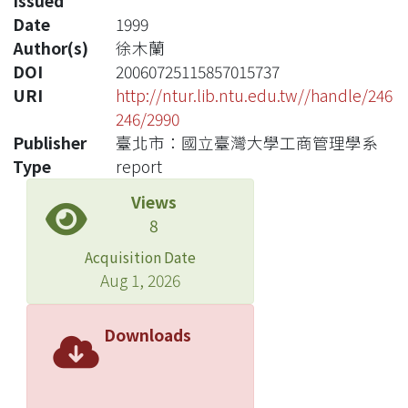
Issued
Date
1999
Author(s)
徐木蘭
DOI
20060725115857015737
URI
http://ntur.lib.ntu.edu.tw//handle/246
246/2990
Publisher
臺北市：國立臺灣大學工商管理學系
Type
report
Views
8
Acquisition Date
Aug 1, 2026
Downloads