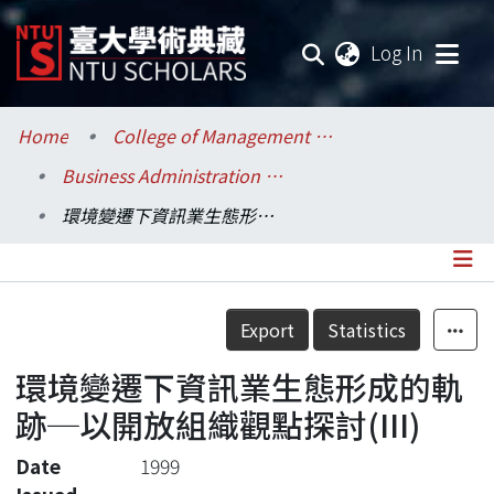
(current
Log In
Communities & Collections
Home
College of Management / 管理學院
Business Administration / 工商管理學系暨商學研究所
Research Outputs
環境變遷下資訊業生態形成的軌跡─以開放組織觀點探討(III)
Fundings & Projects
Researchers
Details
Export
Statistics
Organizations
環境變遷下資訊業生態形成的軌
Statistics
跡─以開放組織觀點探討(III)
Date
1999