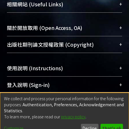
機構典藏（NTUR）與學術庫（AH）不同功能平
總館學科館員
(Main Library)
+
相關網站 (Useful Links)
台，成為臺大學術典藏NTU scholars。期能整合研
醫學圖書館學科館員
(Medical Library)
究能量、促進交流合作、保存學術產出、推廣研究
社會科學院辜振甫紀念圖書館學科館員
(Social
成果。
Sciences Library)
+
關於開放取用 (Open Access, OA)
To permanently archive and promote researcher
profiles and scholarly works, Library integrates the
開放取用是從使用者角度提升資訊取用性的社會運
+
出版社期刊論文授權政策 (Copyright)
services of “NTU Repository” with “Academic
動，應用在學術研究上是透過將研究著作公開供使
Hub” to form NTU Scholars.
用者自由取閱，以促進學術傳播及因應期刊訂購費
請確認所上傳的全文是原創的內容，若該文件包
用逐年攀升。同時可加速研究發展、提升研究影響
+
使用說明 (Instructions)
含部分內容的版權非匯入者所有，或由第三方贊
力，NTU Scholars即為本校的開放取用典藏（OA
助與合作完成，請確認該版權所有者及第三方同
Archive）平台。
（點選深入了解OA）
意提供此授權。
網站簡介
(Quickstart Guide)
+
登入說明 (Sign-in)
Please represent that the submission is your
使用手冊
(Instruction Manual)
original work, and that you have the right to
We collect and process your personal information for the following
線上預約服務
(Booking Service)
方案一：
臺灣大學計算機中心帳號登入
+
匯入著作 (Submission)
purposes:
Authentication, Preferences, Acknowledgement and
grant the rights to upload.
(With C&INC Email Account)
Statistics
.
方案二：
ORCID帳號登入
(With ORCID)
To learn more, please read our
privacy policy
.
若欲上傳已出版的全文電子檔，可使用
Open
方案一：
定期更新ORCID者，以ID匯入
(Search
policy finder
網站查詢，以確認出版單位之版權
for identifier (ORCID))
Built with
DSpace-CRIS software
- Extension maintained and optimized
Customize
Decline
That's ok