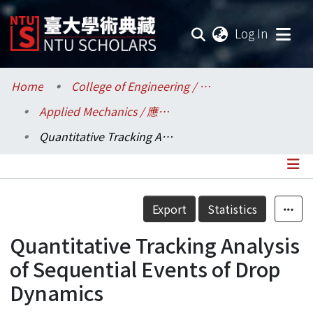
(current
Log In
Communities & Collections
Home
College of Engineering / 工學院
Applied Mechanics / 應用力學研究所
Research Outputs
Quantitative Tracking Analysis of Sequential Events of Drop Dynamics
Fundings & Projects
Researchers
Details
Export
Statistics
Organizations
Quantitative Tracking Analysis
Statistics
of Sequential Events of Drop
Dynamics