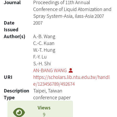
Journal
Proceedings of 11th Annual
Conference of Liquid Atomization and
Spray System-Asia, ilass-Asia 2007
Date
2007
Issued
Author(s)
A.-B. Wang
C.-C. Kuan
W.-T. Hung
F.-Y. Lu
S.-H. Shi
AN-BANG WANG
URI
https://scholars.lib.ntu.edu.tw/handl
e/123456789/492674
Description
Taipei, Taiwan
Type
conference paper
Views
9