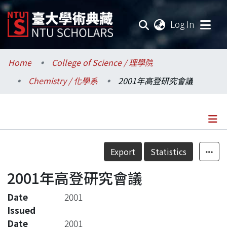
(current
Log In
Communities & Collections
Home
College of Science / 理學院
Chemistry / 化學系
2001年高登研究會議
Research Outputs
Fundings & Projects
Researchers
Details
Export
Statistics
Organizations
2001年高登研究會議
Statistics
Date
2001
Issued
Date
2001