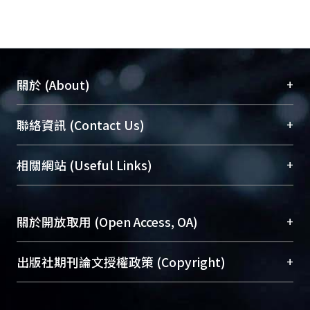
+
關於 (About)
臺大位居世界頂尖大學之列，為永久珍藏及向國際
+
聯絡資訊 (Contact Us)
展現本校豐碩的研究成果及學術能量，圖書館整合
機構典藏（NTUR）與學術庫（AH）不同功能平
總館學科館員
(Main Library)
+
相關網站 (Useful Links)
台，成為臺大學術典藏NTU scholars。期能整合研
醫學圖書館學科館員
(Medical Library)
究能量、促進交流合作、保存學術產出、推廣研究
社會科學院辜振甫紀念圖書館學科館員
(Social
成果。
Sciences Library)
+
關於開放取用 (Open Access, OA)
To permanently archive and promote researcher
profiles and scholarly works, Library integrates the
開放取用是從使用者角度提升資訊取用性的社會運
+
出版社期刊論文授權政策 (Copyright)
services of “NTU Repository” with “Academic
動，應用在學術研究上是透過將研究著作公開供使
Hub” to form NTU Scholars.
用者自由取閱，以促進學術傳播及因應期刊訂購費
請確認所上傳的全文是原創的內容，若該文件包