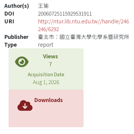
Author(s)
王瑜
DOI
20060725115929531911
URI
http://ntur.lib.ntu.edu.tw//handle/246
246/6292
Publisher
臺北市：國立臺灣大學化學系暨研究所
Type
report
Views
7
Acquisition Date
Aug 1, 2026
Downloads