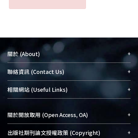
+
關於 (About)
臺大位居世界頂尖大學之列，為永久珍藏及向國際
+
聯絡資訊 (Contact Us)
展現本校豐碩的研究成果及學術能量，圖書館整合
機構典藏（NTUR）與學術庫（AH）不同功能平
總館學科館員
(Main Library)
+
相關網站 (Useful Links)
台，成為臺大學術典藏NTU scholars。期能整合研
醫學圖書館學科館員
(Medical Library)
究能量、促進交流合作、保存學術產出、推廣研究
社會科學院辜振甫紀念圖書館學科館員
(Social
成果。
Sciences Library)
+
關於開放取用 (Open Access, OA)
To permanently archive and promote researcher
profiles and scholarly works, Library integrates the
開放取用是從使用者角度提升資訊取用性的社會運
+
出版社期刊論文授權政策 (Copyright)