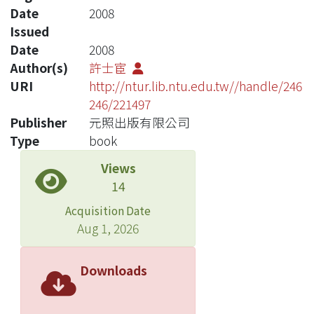
Date
2008
Issued
Date
2008
Author(s)
許士宦
URI
http://ntur.lib.ntu.edu.tw//handle/246
246/221497
Publisher
元照出版有限公司
Type
book
Views
14
Acquisition Date
Aug 1, 2026
Downloads