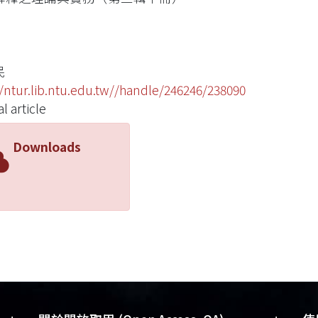
民
//ntur.lib.ntu.edu.tw//handle/246246/238090
l article
Downloads