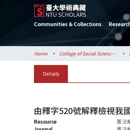
Communities & Collections
Researc
Home
College of Social Sciences / 社會科學院
Details
由釋字520號解釋檢視我
Resource
憲法解
Journal
憲法