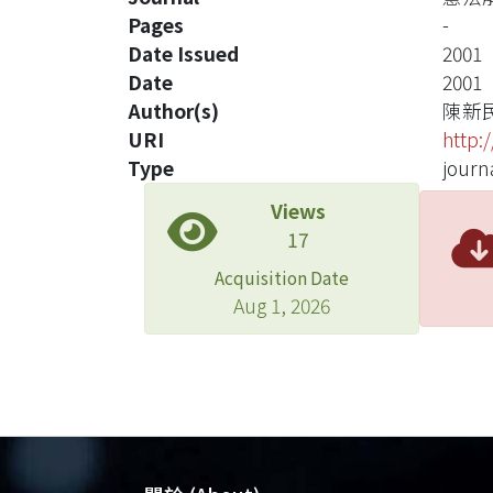
Pages
-
Date Issued
2001
Date
2001
Author(s)
陳新
URI
http:
Type
journa
Views
17
Acquisition Date
Aug 1, 2026