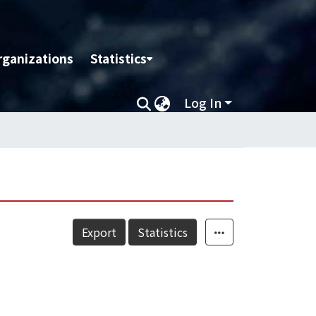
rganizations
Statistics
Log In
Export
Statistics