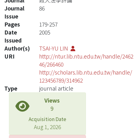
Journal
政大法學評論
Journal
86
Issue
Pages
179-257
Date
2005
Issued
Author(s)
TSAI-YU LIN
URI
http://ntur.lib.ntu.edu.tw/handle/2462
46/266460
http://scholars.lib.ntu.edu.tw/handle/
123456789/314962
Type
journal article
Views
9
Acquisition Date
Aug 1, 2026