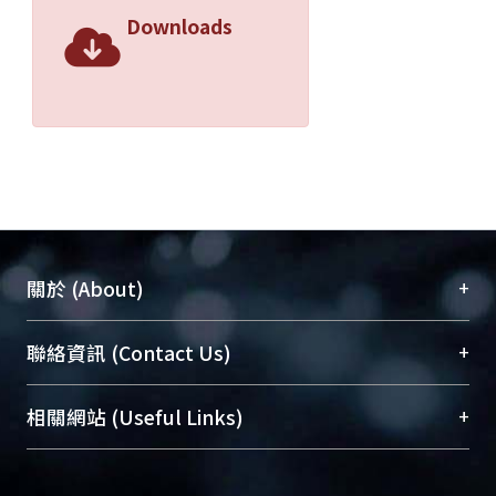
Downloads
+
關於 (About)
臺大位居世界頂尖大學之列，為永久珍藏及向國際
+
聯絡資訊 (Contact Us)
展現本校豐碩的研究成果及學術能量，圖書館整合
機構典藏（NTUR）與學術庫（AH）不同功能平
總館學科館員
(Main Library)
+
相關網站 (Useful Links)
台，成為臺大學術典藏NTU scholars。期能整合研
醫學圖書館學科館員
(Medical Library)
究能量、促進交流合作、保存學術產出、推廣研究
社會科學院辜振甫紀念圖書館學科館員
(Social
成果。