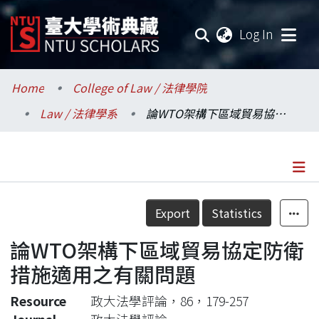
(current
Log In
Communities & Collections
Home
College of Law / 法律學院
Law / 法律學系
論WTO架構下區域貿易協定防衛措施適用之有關問題
Research Outputs
Fundings & Projects
Researchers
Details
Export
Statistics
Organizations
論WTO架構下區域貿易協定防衛
Statistics
措施適用之有關問題
Resource
政大法學評論，86，179-257