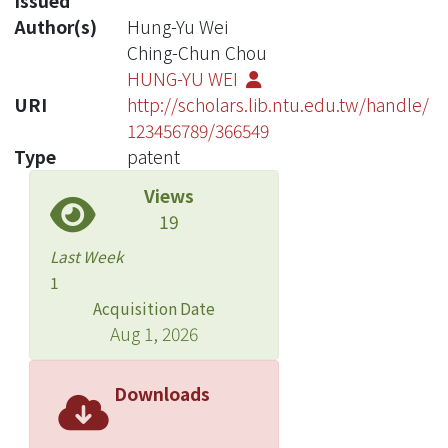
Issued
Author(s)
Hung-Yu Wei
Ching-Chun Chou
HUNG-YU WEI
URI
http://scholars.lib.ntu.edu.tw/handle/
123456789/366549
Type
patent
Views
19
Last Week
1
Acquisition Date
Aug 1, 2026
Downloads