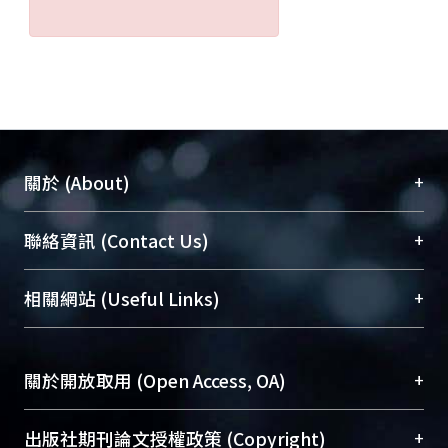
+
關於 (About)
臺大位居世界頂尖大學之列，為永久珍藏及向國際
+
聯絡資訊 (Contact Us)
展現本校豐碩的研究成果及學術能量，圖書館整合
機構典藏（NTUR）與學術庫（AH）不同功能平
總館學科館員
(Main Library)
+
相關網站 (Useful Links)
台，成為臺大學術典藏NTU scholars。期能整合研
醫學圖書館學科館員
(Medical Library)
究能量、促進交流合作、保存學術產出、推廣研究
社會科學院辜振甫紀念圖書館學科館員
(Social
成果。
Sciences Library)
+
關於開放取用 (Open Access, OA)
To permanently archive and promote researcher
profiles and scholarly works, Library integrates the
開放取用是從使用者角度提升資訊取用性的社會運
+
出版社期刊論文授權政策 (Copyright)