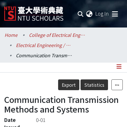
(current
Log In
Communities & Collections
Home
College of Electrical Engineering and Computer Science / 電機資訊學院
Electrical Engineering / 電機工程學系
Research Outputs
Communication Transmission Methods and Systems
Fundings & Projects
Researchers
Details
Export
Statistics
Organizations
Communication Transmission
Statistics
Methods and Systems
Date
0-01