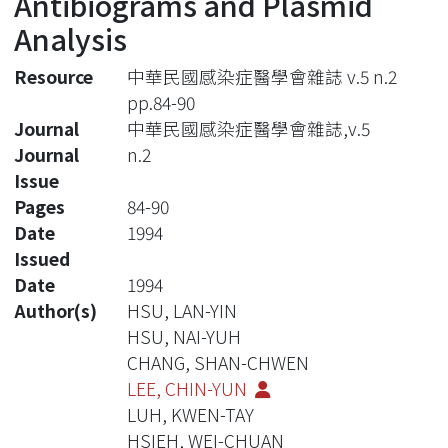
Antibiograms and Plasmid
Analysis
Resource
中華民國感染症醫學會雜誌 v.5 n.2
pp.84-90
Journal
中華民國感染症醫學會雜誌,v.5
Journal
n.2
Issue
Pages
84-90
Date
1994
Issued
Date
1994
Author(s)
HSU, LAN-YIN
HSU, NAI-YUH
CHANG, SHAN-CHWEN
LEE, CHIN-YUN
LUH, KWEN-TAY
HSIEH, WEI-CHUAN