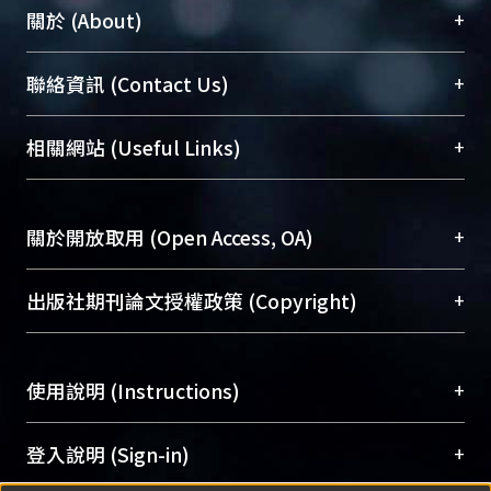
+
關於 (About)
臺大位居世界頂尖大學之列，為永久珍藏及向國際
+
聯絡資訊 (Contact Us)
展現本校豐碩的研究成果及學術能量，圖書館整合
機構典藏（NTUR）與學術庫（AH）不同功能平
總館學科館員
(Main Library)
+
相關網站 (Useful Links)
台，成為臺大學術典藏NTU scholars。期能整合研
醫學圖書館學科館員
(Medical Library)
究能量、促進交流合作、保存學術產出、推廣研究
社會科學院辜振甫紀念圖書館學科館員
(Social
成果。
Sciences Library)
+
關於開放取用 (Open Access, OA)
To permanently archive and promote researcher
profiles and scholarly works, Library integrates the
開放取用是從使用者角度提升資訊取用性的社會運
+
出版社期刊論文授權政策 (Copyright)
services of “NTU Repository” with “Academic
動，應用在學術研究上是透過將研究著作公開供使
Hub” to form NTU Scholars.
用者自由取閱，以促進學術傳播及因應期刊訂購費
請確認所上傳的全文是原創的內容，若該文件包
用逐年攀升。同時可加速研究發展、提升研究影響
+
使用說明 (Instructions)
含部分內容的版權非匯入者所有，或由第三方贊
力，NTU Scholars即為本校的開放取用典藏（OA
助與合作完成，請確認該版權所有者及第三方同
Archive）平台。
（點選深入了解OA）
意提供此授權。
網站簡介
(Quickstart Guide)
+
登入說明 (Sign-in)
Please represent that the submission is your
使用手冊
(Instruction Manual)