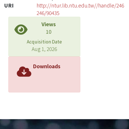
URI
http://ntur.lib.ntu.edu.tw//handle/246
246/90435
Views
10
Acquisition Date
Aug 1, 2026
Downloads