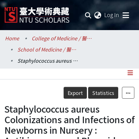
(current
Log In
Communities & Collections
Home
College of Medicine / 醫學院
School of Medicine / 醫學系
Research Outputs
Staphylococcus aureus Colonizations and Infections of Newborns in Nursery : Antibiograms and Plasmid Analysis
Fundings & Projects
Researchers
Details
Export
Statistics
Organizations
Staphylococcus aureus
Statistics
Colonizations and Infections of
Newborns in Nursery :