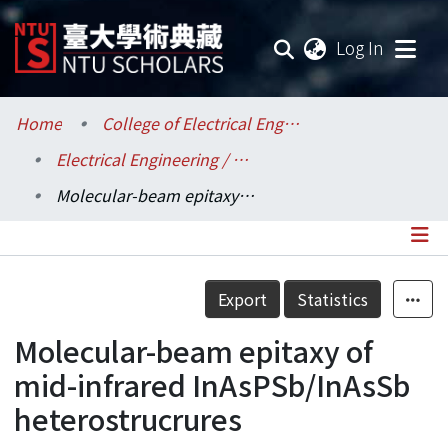
(current
Log In
Communities & Collections
Home
College of Electrical Engineering and Computer Science / 電機資訊學院
Electrical Engineering / 電機工程學系
Research Outputs
Molecular-beam epitaxy of mid-infrared InAsPSb/InAsSb heterostrucrures
Fundings & Projects
Researchers
Details
Export
Statistics
Organizations
Molecular-beam epitaxy of
Statistics
mid-infrared InAsPSb/InAsSb
heterostrucrures