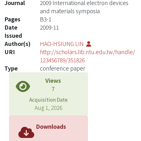
Journal
2009 International electron devices
and materials symposia
Pages
B3-1
Date
2009-11
Issued
Author(s)
HAO-HSIUNG LIN
URI
http://scholars.lib.ntu.edu.tw/handle/
123456789/351826
Type
conference paper
Views
7
Acquisition Date
Aug 1, 2026
Downloads