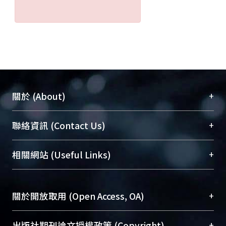
+
關於 (About)
臺大位居世界頂尖大學之列，為永久珍藏及向國際
+
聯絡資訊 (Contact Us)
展現本校豐碩的研究成果及學術能量，圖書館整合
機構典藏（NTUR）與學術庫（AH）不同功能平
總館學科館員
(Main Library)
+
相關網站 (Useful Links)
台，成為臺大學術典藏NTU scholars。期能整合研
醫學圖書館學科館員
(Medical Library)
究能量、促進交流合作、保存學術產出、推廣研究
社會科學院辜振甫紀念圖書館學科館員
(Social
成果。
Sciences Library)
+
關於開放取用 (Open Access, OA)
To permanently archive and promote researcher
profiles and scholarly works, Library integrates the
開放取用是從使用者角度提升資訊取用性的社會運
+
出版社期刊論文授權政策 (Copyright)