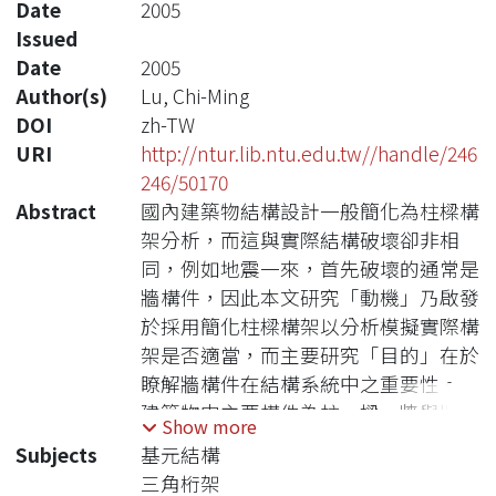
Date
2005
Issued
Date
2005
Author(s)
Lu, Chi-Ming
DOI
zh-TW
URI
http://ntur.lib.ntu.edu.tw//handle/246
246/50170
Abstract
國內建築物結構設計一般簡化為柱樑構
架分析，而這與實際結構破壞卻非相
同，例如地震一來，首先破壞的通常是
牆構件，因此本文研究「動機」乃啟發
於採用簡化柱樑構架以分析模擬實際構
架是否適當，而主要研究「目的」在於
瞭解牆構件在結構系統中之重要性。
建築物中主要構件為柱、樑、牆與版元
Show more
素，其中抗橫力構件主要為柱、樑與牆
Subjects
基元結構
元素，因此為要了解整結構系統行為，
三角桁架