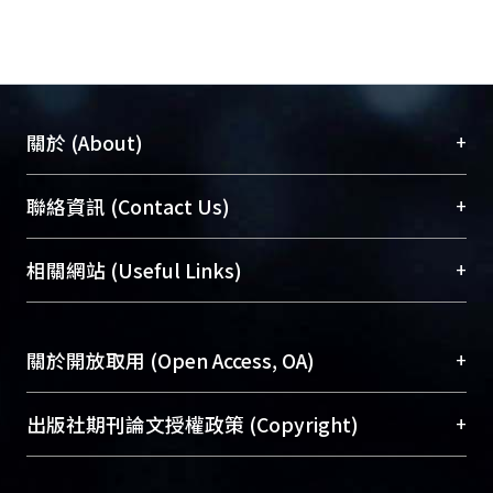
為先求牆構件之平面對稱與立面連續，
再要求牆構件本身容量(如勁度、強度
與韌性等)。
+
關於 (About)
臺大位居世界頂尖大學之列，為永久珍藏及向國際
+
聯絡資訊 (Contact Us)
展現本校豐碩的研究成果及學術能量，圖書館整合
機構典藏（NTUR）與學術庫（AH）不同功能平
總館學科館員
(Main Library)
+
相關網站 (Useful Links)
台，成為臺大學術典藏NTU scholars。期能整合研
醫學圖書館學科館員
(Medical Library)
究能量、促進交流合作、保存學術產出、推廣研究
社會科學院辜振甫紀念圖書館學科館員
(Social
成果。
Sciences Library)
+
關於開放取用 (Open Access, OA)
To permanently archive and promote researcher
profiles and scholarly works, Library integrates the
開放取用是從使用者角度提升資訊取用性的社會運
+
出版社期刊論文授權政策 (Copyright)
services of “NTU Repository” with “Academic
動，應用在學術研究上是透過將研究著作公開供使
Hub” to form NTU Scholars.
用者自由取閱，以促進學術傳播及因應期刊訂購費
請確認所上傳的全文是原創的內容，若該文件包