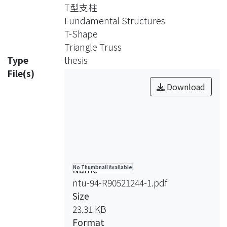
必須先知道此三種元素之行為，分為線
T型支柱
性與非線性等兩行為，而就工程師而
Fundamental Structures
言，其需要分析前有效預測各構件總行
T-Shape
為，因此本文引用ATC40或FEMA273等
Triangle Truss
規範或相關實驗結果定義之。而如何模
Type
thesis
擬出前述構件定義之行為，本文採用
File(s)
SAP程式內之側推分析功能，該程式主
Download
要設計塑鉸以模擬構件之元素，而重要
的是，此塑鉸設定之格式主要針對
ATC40或FEMA273等規範定義之格式，
因此兩者結合提供本文研究牆構件之重
要工具。
衡量建築物之能力有很多方法，如耐震
Name
No Thumbnail Available
強度、耐震性能，著名耐震強度如崩塌
ntu-94-R90521244-1.pdf
地表加速度(蔡益超)，而耐震性能如震
Size
譜容量法(ATC40)，本文為研究牆構件
23.31 KB
之重要性，參考陳奕信或劉醇宇建議之
Format
方法評估建築物之能力，該方法為耐震