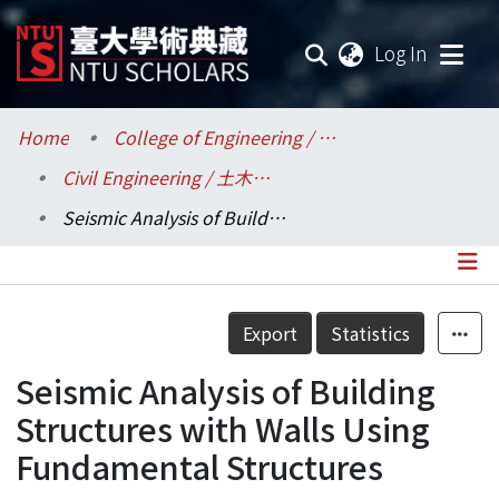
(current
Log In
Communities & Collections
Home
College of Engineering / 工學院
Civil Engineering / 土木工程學系
Research Outputs
Seismic Analysis of Building Structures with Walls Using Fundamental Structures
Fundings & Projects
Researchers
Details
Export
Statistics
Organizations
Seismic Analysis of Building
Statistics
Structures with Walls Using
Fundamental Structures