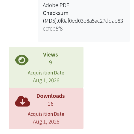
Adobe PDF
強度與耐震性能之綜合體，即將靜力側
Checksum
推所得容量曲線(或震譜)之強度最大點
(MD5):0f0af0ed03e8a5ac27ddae83
與位移極限點視為性能點，並由其包圍
ccfcb5f8
遲滯能量反推出崩塌地表加速度即代表
建築物之耐震能力。
牆構件影響結構系統之重要參數計有對
稱(symmetric)、連續(continuity) 、勁
Views
度(stiffness)、強度(strength)與韌性
9
(ductility)等五參數，本文主要選擇其
Acquisition Date
中對稱(symmetric)、連續(continuity)
Aug 1, 2026
與強度(strength)等三參數做為討論牆
構件之重要性，並以破壞模式與耐震地
Downloads
表加速度等兩物理量比較其對結構系統
16
之影響。
Acquisition Date
最後由三參數與七種舉例證明牆構件在
Aug 1, 2026
結構系統中所扮演之角色是不容忽視
的，而且正確建築結構系統設計邏輯應